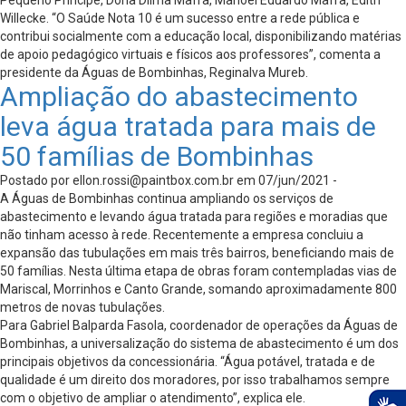
Pequeno Príncipe, Dona Dilma Mafra, Manoel Eduardo Mafra, Edith
Willecke. “O Saúde Nota 10 é um sucesso entre a rede pública e
contribui socialmente com a educação local, disponibilizando matérias
de apoio pedagógico virtuais e físicos aos professores”, comenta a
presidente da Águas de Bombinhas, Reginalva Mureb.
Ampliação do abastecimento
leva água tratada para mais de
50 famílias de Bombinhas
Postado por
ellon.rossi@paintbox.com.br
em 07/jun/2021 -
A Águas de Bombinhas continua ampliando os serviços de
abastecimento e levando água tratada para regiões e moradias que
não tinham acesso à rede. Recentemente a empresa concluiu a
expansão das tubulações em mais três bairros, beneficiando mais de
50 famílias. Nesta última etapa de obras foram contempladas vias de
Mariscal, Morrinhos e Canto Grande, somando aproximadamente 800
metros de novas tubulações.
Para Gabriel Balparda Fasola, coordenador de operações da Águas de
Bombinhas, a universalização do sistema de abastecimento é um dos
principais objetivos da concessionária. “Água potável, tratada e de
qualidade é um direito dos moradores, por isso trabalhamos sempre
com o objetivo de ampliar o atendimento”, explica ele.