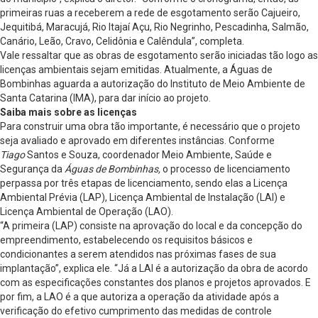
primeiras ruas a receberem a rede de esgotamento serão Cajueiro,
Jequitibá, Maracujá, Rio Itajaí Açu, Rio Negrinho, Pescadinha, Salmão,
Canário, Leão, Cravo, Celidônia e Calêndula”, completa.
Vale ressaltar que as obras de esgotamento serão iniciadas tão logo as
licenças ambientais sejam emitidas. Atualmente, a Águas de
Bombinhas aguarda a autorização do Instituto de Meio Ambiente de
Santa Catarina (IMA), para dar início ao projeto.
Saiba mais sobre as licenças
Para construir uma obra tão importante, é necessário que o projeto
seja avaliado e aprovado em diferentes instâncias. Conforme
Tiago
Santos e Souza, coordenador Meio Ambiente, Saúde e
Segurança da
Águas de Bombinhas,
o processo de licenciamento
perpassa por três etapas de licenciamento, sendo elas a Licença
Ambiental Prévia (LAP), Licença Ambiental de Instalação (LAI) e
Licença Ambiental de Operação (LAO).
“A primeira (LAP) consiste na aprovação do local e da concepção do
empreendimento, estabelecendo os requisitos básicos e
condicionantes a serem atendidos nas próximas fases de sua
implantação”, explica ele. “Já a LAI é a autorização da obra de acordo
com as especificações constantes dos planos e projetos aprovados. E
por fim, a LAO é a que autoriza a operação da atividade após a
verificação do efetivo cumprimento das medidas de controle