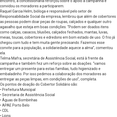
encontro, a concessionária reforçou sobre o apoio à campanha e
convidou os moradores a participarem.
Raquel Garcia Helm, bióloga e responsável pelo setor de
Responsabilidade Social da empresa, lembrou que além de cobertores
as pessoas podem doar peças de roupas, calçados e qualquer outro
agasalho que esteja em boas condições. “Podem ser doados itens
como calças, casacos, blusões, calçados fechados, mantas, luvas,
meias, toucas, cobertores e edredons em bom estado de uso. O frio já
chegou com tudo e tem muita gente precisando. Fazemos esse
convite para a população, a solidariedade aquece a alma”, comentou
ela.
Telma Mafra, secretária de Assistência Social, está à frente da
campanha e também fez um reforço sobre as doações. “vamos
entregar um presente para estas famílias, tudo higienizado e
embaladinho. Por isso pedimos a colaboração dos moradores ao
entregar as peças limpas, em condições de uso”, completa.
Os pontos de doação do Cobertor Solidário são:
• Prefeitura Municipal
• Secretaria de Assistência Social
• Águas de Bombinhas
• APAE Porto Belo
• CDL
• Lions