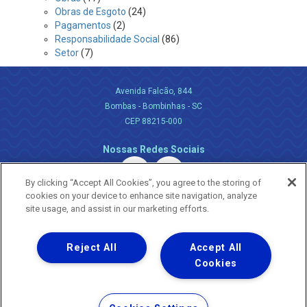
Obras de Esgoto
(24)
Pagamentos
(2)
Responsabilidade Social
(86)
Setor
(7)
Avenida Falcão, 844
Bombas - Bombinhas - SC
CEP 88215-000
Nossas Redes Sociais
By clicking “Accept All Cookies”, you agree to the storing of
cookies on your device to enhance site navigation, analyze
site usage, and assist in our marketing efforts.
Reject All
Accept All
Uma empresa
Copyright ® 2026 - Todos os Direitos Reservados.
Cookies
Nossa natureza movimenta a vida
Termos Gerais de Uso de Sites e Aplicativos