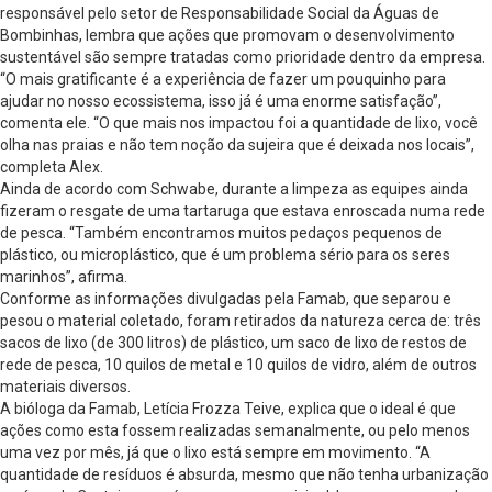
responsável pelo setor de Responsabilidade Social da Águas de
Bombinhas, lembra que ações que promovam o desenvolvimento
sustentável são sempre tratadas como prioridade dentro da empresa.
“O mais gratificante é a experiência de fazer um pouquinho para
ajudar no nosso ecossistema, isso já é uma enorme satisfação”,
comenta ele. “O que mais nos impactou foi a quantidade de lixo, você
olha nas praias e não tem noção da sujeira que é deixada nos locais”,
completa Alex.
Ainda de acordo com Schwabe, durante a limpeza as equipes ainda
fizeram o resgate de uma tartaruga que estava enroscada numa rede
de pesca. “Também encontramos muitos pedaços pequenos de
plástico, ou microplástico, que é um problema sério para os seres
marinhos”, afirma.
Conforme as informações divulgadas pela Famab, que separou e
pesou o material coletado, foram retirados da natureza cerca de: três
sacos de lixo (de 300 litros) de plástico, um saco de lixo de restos de
rede de pesca, 10 quilos de metal e 10 quilos de vidro, além de outros
materiais diversos.
A bióloga da Famab, Letícia Frozza Teive, explica que o ideal é que
ações como esta fossem realizadas semanalmente, ou pelo menos
uma vez por mês, já que o lixo está sempre em movimento. “A
quantidade de resíduos é absurda, mesmo que não tenha urbanização