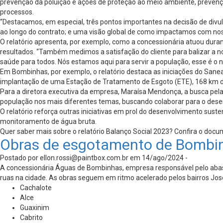
prevenção da poluição e ações de proteção ao meio ambiente, prevençã
processos.
“Destacamos, em especial, três pontos importantes na decisão de div
ao longo do contrato; e uma visão global de como impactamos com noss
O relatório apresenta, por exemplo, como a concessionária atuou duran
resultados. “Também medimos a satisfação do cliente para balizar a
saúde para todos. Nós estamos aqui para servir a população, esse é o no
Em Bombinhas, por exemplo, o relatório destaca as iniciações do Sane
implantação de uma Estação de Tratamento de Esgoto (ETE), 168 km de 
Para a diretora executiva da empresa, Maraísa Mendonça, a busca pela
população nos mais diferentes temas, buscando colaborar para o desenvo
O relatório reforça outras iniciativas em prol do desenvolvimento sus
monitoramento de água bruta.
Quer saber mais sobre o relatório Balanço Social 2023? Confira o docu
Obras de esgotamento de Bombin
Postado por
ellon.rossi@paintbox.com.br
em 14/ago/2024 -
A concessionária Águas de Bombinhas, empresa responsável pelo abas
ruas na cidade. As obras seguem em ritmo acelerado pelos bairros Jo
Cachalote
Alce
Guaxinim
Cabrito