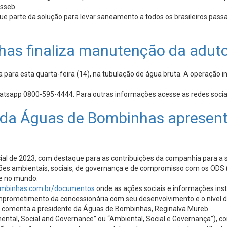
sseb.
 que parte da solução para levar saneamento a todos os brasileiros pas
s finaliza manutenção da adut
a esta quarta-feira (14), na tubulação de água bruta. A operação inic
hatsapp 0800-595-4444. Para outras informações acesse as redes so
 da Águas de Bombinhas apresenta
 de 2023, com destaque para as contribuições da companhia para a socie
tões ambientais, sociais, de governança e de compromisso com os ODS
 e no mundo.
ombinhas.com.br/documentos
onde as ações sociais e informações ins
prometimento da concessionária com seu desenvolvimento e o nível de
l”, comenta a presidente da Águas de Bombinhas, Reginalva Mureb.
ntal, Social and Governance” ou “Ambiental, Social e Governança”), co