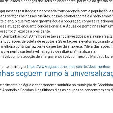
o de lesões e doenças dos seus colaboradores, por meio da gestão de p
ulgar nossos resultados: a necessária transparência com a população;
os serviços os nossos clientes, nossos colaboradores e o meio ambien
te o ano, o que fez para garantir água à população, como se relacionou
 nossa atuação enquanto concessionária. A Águas de Bombinhas tem um
sso foco”, explica a presidente.
ar Bombinhas: R$180 milhões estão sendo investidos para a universaliz
tubulações de coleta de esgotos e 28 estações elevatórias, visando u
 melhoria contínua faz parte da gestão da empresa. “Além das ações in
lvimento sustentável na região de influência”, finaliza ela.
tentável, como a adoção de energia renovável, por meio do Mercado Livr
mento na íntegra:
https://www.aguasbombinhas.com.br/documentos/
has seguem rumo à universaliza
tecimento de água e esgotamento sanitário no município de Bombinhas
sé Amândio e Bombas. Nos últimos dias as equipes se concentram em di