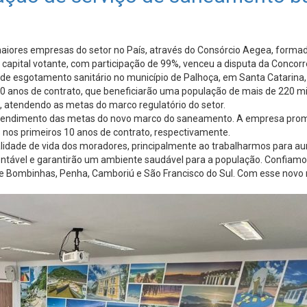
ores empresas do setor no País, através do Consórcio Aegea, formado
capital votante, com participação de 99%, venceu a disputa da Concorrê
de esgotamento sanitário no município de Palhoça, em Santa Catarina, l
30 anos de contrato, que beneficiarão uma população de mais de 220 mi
 atendendo as metas do marco regulatório do setor.
o atendimento das metas do novo marco do saneamento. A empresa pro
nos primeiros 10 anos de contrato, respectivamente.
dade de vida dos moradores, principalmente ao trabalharmos para aume
ável e garantirão um ambiente saudável para a população. Confiamos 
de Bombinhas, Penha, Camboriú e São Francisco do Sul. Com esse novo 