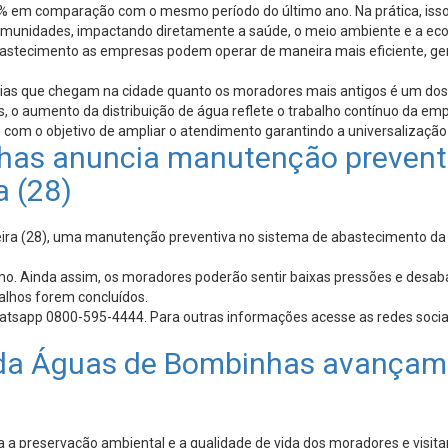
 6% em comparação com o mesmo período do último ano. Na prática, isso
omunidades, impactando diretamente a saúde, o meio ambiente e a ec
astecimento as empresas podem operar de maneira mais eficiente, ge
as que chegam na cidade quanto os moradores mais antigos é um dos pr
o aumento da distribuição de água reflete o trabalho contínuo da empr
com o objetivo de ampliar o atendimento garantindo a universalização 
s anuncia manutenção preventi
a (28)
eira (28), uma manutenção preventiva no sistema de abastecimento da ci
sumo. Ainda assim, os moradores poderão sentir baixas pressões e des
alhos forem concluídos.
hatsapp 0800-595-4444. Para outras informações acesse as redes so
 da Águas de Bombinhas avançam
a preservação ambiental e a qualidade de vida dos moradores e visitan