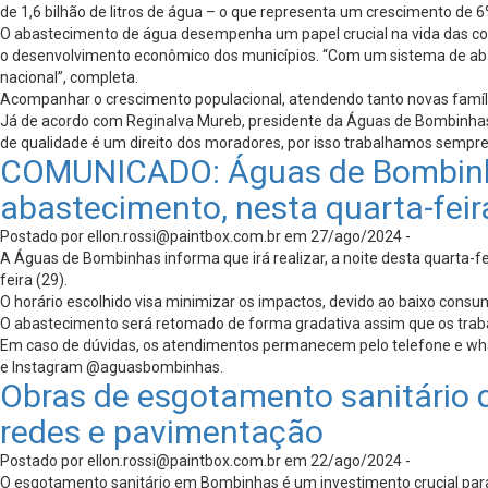
de 1,6 bilhão de litros de água – o que representa um crescimento de
O abastecimento de água desempenha um papel crucial na vida das c
o desenvolvimento econômico dos municípios. “Com um sistema de ab
nacional”, completa.
Acompanhar o crescimento populacional, atendendo tanto novas famíli
Já de acordo com Reginalva Mureb, presidente da Águas de Bombinhas, 
de qualidade é um direito dos moradores, por isso trabalhamos sempre 
COMUNICADO: Águas de Bombinha
abastecimento, nesta quarta-feir
Postado por
ellon.rossi@paintbox.com.br
em 27/ago/2024 -
A Águas de Bombinhas informa que irá realizar, a noite desta quarta-f
feira (29).
O horário escolhido visa minimizar os impactos, devido ao baixo con
O abastecimento será retomado de forma gradativa assim que os trab
Em caso de dúvidas, os atendimentos permanecem pelo telefone e w
e Instagram @aguasbombinhas.
Obras de esgotamento sanitário
redes e pavimentação
Postado por
ellon.rossi@paintbox.com.br
em 22/ago/2024 -
O esgotamento sanitário em Bombinhas é um investimento crucial para 