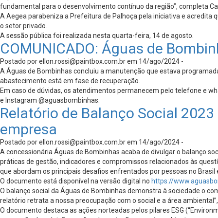
fundamental para o desenvolvimento contínuo da região”, completa Ca
A Aegea parabeniza a Prefeitura de Palhoça pela iniciativa e acredita
o setor privado.
A sessão pública foi realizada nesta quarta-feira, 14 de agosto.
COMUNICADO: Águas de Bombinha
Postado por
ellon.rossi@paintbox.com.br
em 14/ago/2024 -
A Águas de Bombinhas concluiu a manutenção que estava programada par
abastecimento está em fase de recuperação.
Em caso de dúvidas, os atendimentos permanecem pelo telefone e w
e Instagram @aguasbombinhas.
Relatório de Balanço Social 2023
empresa
Postado por
ellon.rossi@paintbox.com.br
em 14/ago/2024 -
A concessionária Águas de Bombinhas acaba de divulgar o balanço social
práticas de gestão, indicadores e compromissos relacionados às ques
que abordam os principais desafios enfrentados por pessoas no Brasil
O documento está disponível na versão digital no
https://www.aguasb
O balanço social da Águas de Bombinhas demonstra à sociedade o com
relatório retrata a nossa preocupação com o social e a área ambienta
O documento destaca as ações norteadas pelos pilares ESG (“Environme