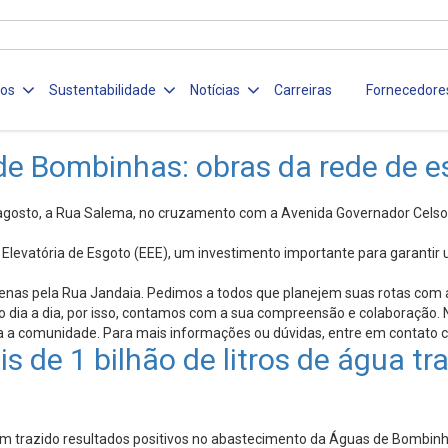
ços
Sustentabilidade
Notícias
Carreiras
Fornecedore
de Bombinhas: obras da rede de e
 agosto, a Rua Salema, no cruzamento com a Avenida Governador Celso 
 Elevatória de Esgoto (EEE), um investimento importante para garanti
apenas pela Rua Jandaia. Pedimos a todos que planejem suas rotas com a
dia a dia, por isso, contamos com a sua compreensão e colaboração. 
ra a comunidade. Para mais informações ou dúvidas, entre em contato 
 de 1 bilhão de litros de água tr
êm trazido resultados positivos no abastecimento da Águas de Bombinha