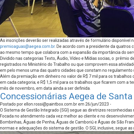
As inscrições deverão ser realizadas através de formulário disponíve
premioaguas@aegea.com.br
. De acordo com a presidente da quatros 
ao mesmo tempo que colabora com a expansão da importância do serviç
Dividido nas categorias Texto, Áudio, Vídeo e Mídias socias, o prêmio 
registrados no Ministério do Trabalho ou que comprovem essa ativida
em pelo menos uma das quatro cidades que constam no regulamento (
Além da premiação em dinheiro no valor de R$ 7 mil para os trabalhos
em cada categoria; e R$ 1,5 mil para os trabalhos que ficarem com a t
mês de novembro, em data ainda a ser definida.
Concessionárias Aegea de Santa
Postado por
ellon.rossi@paintbox.com.br
em 26/jun/2023 -
O Sistema de Gestão Integrado (SGI) segue as diretrizes reconhecida
Focada no atendimento cada vez melhor ao cliente e no desenvolvimen
Bombinhas, Águas de Penha, Águas de Camboriú e Águas de São Franci
normas e adequações do sistema de gestão. O SGI, inclusive, segue as 