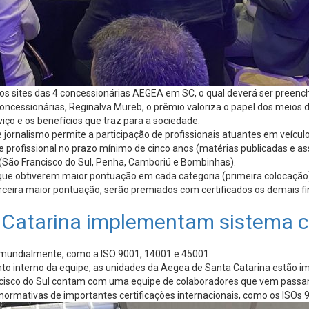
l nos sites das 4 concessionárias AEGEA em SC, o qual deverá ser pree
concessionárias, Reginalva Mureb, o prêmio valoriza o papel dos mei
o e os benefícios que traz para a sociedade.
de jornalismo permite a participação de profissionais atuantes em veíc
de profissional no prazo mínimo de cinco anos (matérias publicadas e
São Francisco do Sul, Penha, Camboriú e Bombinhas).
 que obtiverem maior pontuação em cada categoria (primeira colocação
erceira maior pontuação, serão premiados com certificados os demais fi
 Catarina implementam sistema c
s mundialmente, como a ISO 9001, 14001 e 45001
to interno da equipe, as unidades da Aegea de Santa Catarina estão 
sco do Sul contam com uma equipe de colaboradores que vem passando
normativas de importantes certificações internacionais, como os ISOs 