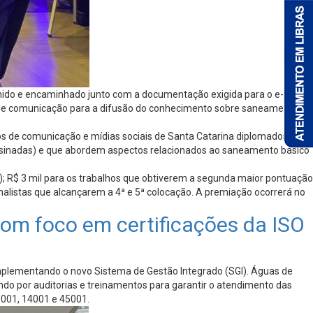
nchido e encaminhado junto com a documentação exigida para o e-mail
os de comunicação para a difusão do conhecimento sobre saneamento,
ulos de comunicação e mídias sociais de Santa Catarina diplomados,
 assinadas) e que abordem aspectos relacionados ao saneamento básico
); R$ 3 mil para os trabalhos que obtiverem a segunda maior pontuação
nalistas que alcançarem a 4ª e 5ª colocação. A premiação ocorrerá no
om foco em certificações da ISO
implementando o novo Sistema de Gestão Integrado (SGI). Águas de
 por auditorias e treinamentos para garantir o atendimento das
9001, 14001 e 45001.