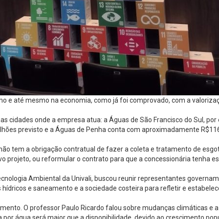
mo e até mesmo na economia, como já foi comprovado, com a valorizaçã
as cidades onde a empresa atua: a Águas de São Francisco do Sul, por
lhões previsto e a Águas de Penha conta com aproximadamente R$116
o tem a obrigação contratual de fazer a coleta e tratamento de esgoto
o projeto, ou reformular o contrato para que a concessionária tenha es
logia Ambiental da Univali, buscou reunir representantes governamentai
hídricos e saneamento e a sociedade costeira para refletir e estabelece
ento. O professor Paulo Ricardo falou sobre mudanças climáticas e a 
por água será maior que a disponibilidade, devido ao crescimento pop