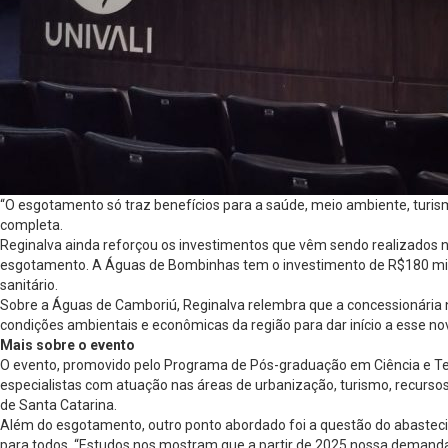
“O esgotamento só traz benefícios para a saúde, meio ambiente, turis
completa.
Reginalva ainda reforçou os investimentos que vêm sendo realizados n
esgotamento. A Águas de Bombinhas tem o investimento de R$180 mi
sanitário.
Sobre a Águas de Camboriú, Reginalva relembra que a concessionária nã
condições ambientais e econômicas da região para dar início a esse nov
Mais sobre o evento
O evento, promovido pelo Programa de Pós-graduação em Ciência e Tecno
especialistas com atuação nas áreas de urbanização, turismo, recursos 
de Santa Catarina.
Além do esgotamento, outro ponto abordado foi a questão do abastecim
para todos. “Estudos nos mostram que a partir de 2025 nossa demanda 