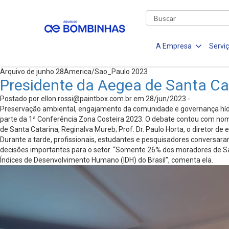
A Empresa
Servi
Arquivo de junho 28America/Sao_Paulo 2023
Presidente da Aegea de Santa Ca
Postado por
ellon.rossi@paintbox.com.br
em 28/jun/2023 -
Preservação ambiental, engajamento da comunidade e governança híd
parte da 1ª Conferência Zona Costeira 2023. O debate contou com nome
de Santa Catarina, Reginalva Mureb; Prof. Dr. Paulo Horta, o diretor de
Durante a tarde, profissionais, estudantes e pesquisadores conversar
decisões importantes para o setor. “Somente 26% dos moradores de Sa
Índices de Desenvolvimento Humano (IDH) do Brasil”, comenta ela.