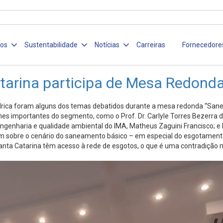
ços
Sustentabilidade
Notícias
Carreiras
Fornecedore
tarina participa de Mesa Redonda
rica foram alguns dos temas debatidos durante a mesa redonda “Sane
s importantes do segmento, como o Prof. Dr. Carlyle Torres Bezerra d
 engenharia e qualidade ambiental do IMA, Matheus Zaguini Francisco; e D
am sobre o cenário do saneamento básico – em especial do esgotamento
nta Catarina têm acesso à rede de esgotos, o que é uma contradição 