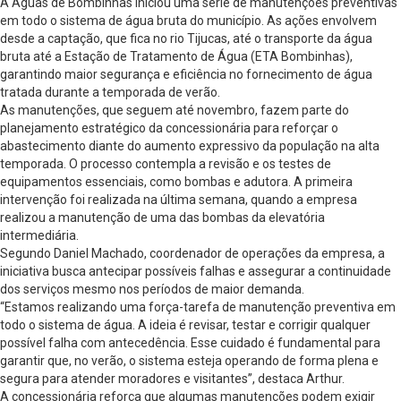
A Águas de Bombinhas iniciou uma série de manutenções preventivas
em todo o sistema de água bruta do município. As ações envolvem
desde a captação, que fica no rio Tijucas, até o transporte da água
bruta até a Estação de Tratamento de Água (ETA Bombinhas),
garantindo maior segurança e eficiência no fornecimento de água
tratada durante a temporada de verão.
As manutenções, que seguem até novembro, fazem parte do
planejamento estratégico da concessionária para reforçar o
abastecimento diante do aumento expressivo da população na alta
temporada. O processo contempla a revisão e os testes de
equipamentos essenciais, como bombas e adutora. A primeira
intervenção foi realizada na última semana, quando a empresa
realizou a manutenção de uma das bombas da elevatória
intermediária.
Segundo Daniel Machado, coordenador de operações da empresa, a
iniciativa busca antecipar possíveis falhas e assegurar a continuidade
dos serviços mesmo nos períodos de maior demanda.
“Estamos realizando uma força-tarefa de manutenção preventiva em
todo o sistema de água. A ideia é revisar, testar e corrigir qualquer
possível falha com antecedência. Esse cuidado é fundamental para
garantir que, no verão, o sistema esteja operando de forma plena e
segura para atender moradores e visitantes”, destaca Arthur.
A concessionária reforça que algumas manutenções podem exigir