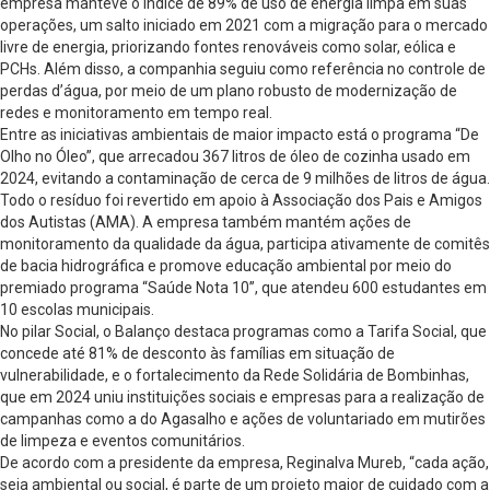
empresa manteve o índice de 89% de uso de energia limpa em suas
operações, um salto iniciado em 2021 com a migração para o mercado
livre de energia, priorizando fontes renováveis como solar, eólica e
PCHs. Além disso, a companhia seguiu como referência no controle de
perdas d’água, por meio de um plano robusto de modernização de
redes e monitoramento em tempo real.
Entre as iniciativas ambientais de maior impacto está o programa “De
Olho no Óleo”, que arrecadou 367 litros de óleo de cozinha usado em
2024, evitando a contaminação de cerca de 9 milhões de litros de água.
Todo o resíduo foi revertido em apoio à Associação dos Pais e Amigos
dos Autistas (AMA). A empresa também mantém ações de
monitoramento da qualidade da água, participa ativamente de comitês
de bacia hidrográfica e promove educação ambiental por meio do
premiado programa “Saúde Nota 10”, que atendeu 600 estudantes em
10 escolas municipais.
No pilar Social, o Balanço destaca programas como a Tarifa Social, que
concede até 81% de desconto às famílias em situação de
vulnerabilidade, e o fortalecimento da Rede Solidária de Bombinhas,
que em 2024 uniu instituições sociais e empresas para a realização de
campanhas como a do Agasalho e ações de voluntariado em mutirões
de limpeza e eventos comunitários.
De acordo com a presidente da empresa, Reginalva Mureb, “cada ação,
seja ambiental ou social, é parte de um projeto maior de cuidado com a