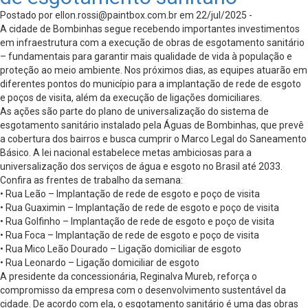
Postado por
ellon.rossi@paintbox.com.br
em 22/jul/2025 -
A cidade de Bombinhas segue recebendo importantes investimentos
em infraestrutura com a execução de obras de esgotamento sanitário
– fundamentais para garantir mais qualidade de vida à população e
proteção ao meio ambiente. Nos próximos dias, as equipes atuarão em
diferentes pontos do município para a implantação de rede de esgoto
e poços de visita, além da execução de ligações domiciliares.
As ações são parte do plano de universalização do sistema de
esgotamento sanitário instalado pela Águas de Bombinhas, que prevê
a cobertura dos bairros e busca cumprir o Marco Legal do Saneamento
Básico. A lei nacional estabelece metas ambiciosas para a
universalização dos serviços de água e esgoto no Brasil até 2033.
Confira as frentes de trabalho da semana:
• Rua Leão – Implantação de rede de esgoto e poço de visita
• Rua Guaximin – Implantação de rede de esgoto e poço de visita
• Rua Golfinho – Implantação de rede de esgoto e poço de visita
• Rua Foca – Implantação de rede de esgoto e poço de visita
• Rua Mico Leão Dourado – Ligação domiciliar de esgoto
• Rua Leonardo – Ligação domiciliar de esgoto
A presidente da concessionária, Reginalva Mureb, reforça o
compromisso da empresa com o desenvolvimento sustentável da
cidade. De acordo com ela, o esgotamento sanitário é uma das obras