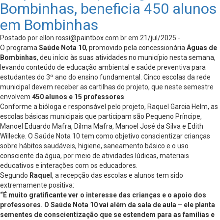
Bombinhas, beneficia 450 alunos
em Bombinhas
Postado por
ellon.rossi@paintbox.com.br
em 21/jul/2025 -
O programa
Saúde Nota 10
, promovido pela concessionária
Águas de
Bombinhas
, deu início às suas atividades no município nesta semana,
levando conteúdo de educação ambiental e saúde preventiva para
estudantes do 3º ano do ensino fundamental. Cinco escolas da rede
municipal devem receber as cartilhas do projeto, que neste semestre
envolvem
450 alunos e 15 professores
.
Conforme a bióloga e responsável pelo projeto, Raquel Garcia Helm, as
escolas básicas municipais que participam são Pequeno Príncipe,
Manoel Eduardo Mafra, Dilma Mafra, Manoel José da Silva e Edith
Willecke. O Saúde Nota 10 tem como objetivo conscientizar crianças
sobre hábitos saudáveis, higiene, saneamento básico e o uso
consciente da água, por meio de atividades lúdicas, materiais
educativos e interações com os educadores.
Segundo
Raquel
, a recepção das escolas e alunos tem sido
extremamente positiva:
“É muito gratificante ver o interesse das crianças e o apoio dos
professores. O Saúde Nota 10 vai além da sala de aula – ele planta
sementes de conscientização que se estendem para as famílias e