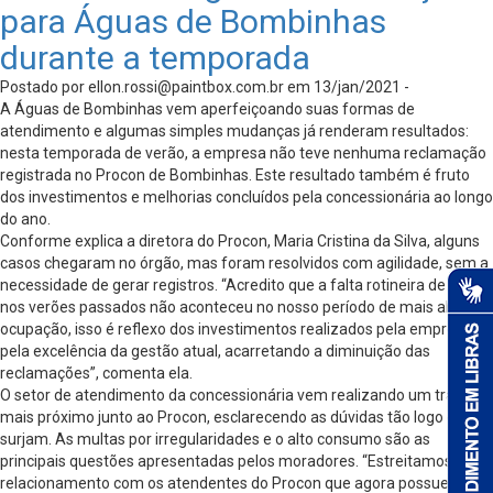
para Águas de Bombinhas
durante a temporada
Postado por
ellon.rossi@paintbox.com.br
em 13/jan/2021 -
A Águas de Bombinhas vem aperfeiçoando suas formas de
atendimento e algumas simples mudanças já renderam resultados:
nesta temporada de verão, a empresa não teve nenhuma reclamação
registrada no Procon de Bombinhas. Este resultado também é fruto
dos investimentos e melhorias concluídos pela concessionária ao longo
do ano.
Conforme explica a diretora do Procon, Maria Cristina da Silva, alguns
casos chegaram no órgão, mas foram resolvidos com agilidade, sem a
necessidade de gerar registros. “Acredito que a falta rotineira de água
nos verões passados não aconteceu no nosso período de mais alta
ocupação, isso é reflexo dos investimentos realizados pela empresa e
pela excelência da gestão atual, acarretando a diminuição das
reclamações”, comenta ela.
O setor de atendimento da concessionária vem realizando um trabalho
mais próximo junto ao Procon, esclarecendo as dúvidas tão logo elas
surjam. As multas por irregularidades e o alto consumo são as
principais questões apresentadas pelos moradores. “Estreitamos o
relacionamento com os atendentes do Procon que agora possuem um