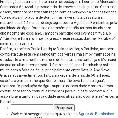
Em relação ao ramo de hotelaria e hospedagem, Leonor de Alencastro
Guimarães Aguzzoli é proprietária de imóveis de aluguel, no Centro da
cidade, também mostra satisfação com os serviços da concessionária:
“Como atual moradora de Bombinhas, e veranista dessa praia
maravilhosa há 45 anos, desejo agradecer a Águas de Bombinhas pela
qualidade da água fornecida e também por não termos ficado sem
abastecimento esse ano. Também participo dos eventos virtuais, o
Afluentes, e foram ótimos para esclarecer nossas dúvidas. Parabéns”,
conclui a moradora.
Por fim, o prefeito Paulo Henrique Dalago Müller, o Paulinho, também
completa que este vem sendo um dos verões mais movimentados na
cidade, até o momento o número de turistas e visitantes já é 5% maior
do que na última temporada. “Há mais de 20 anos Bombinhas sofria
muito com a falta de água, principalmente entre Natal e Ano Novo.
Graças aos investimentos feitos, na ordem de mais de 60 milhões,
esse foi o primeiro ano que Bombinhas não teve falta de água”,
relembra. “A produção de água supriu a necessidade e assim vamos
continuar fazendo mais investimentos para que este problema, que
assombrava tanto a nossa cidade anos atrás, não ocorra mais” encerra
Paulinho.
Pesquisar
por:
Você está navegando no arquivo do blog
Águas de Bombinhas