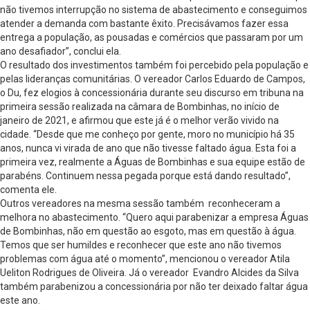
não tivemos interrupção no sistema de abastecimento e conseguimos
atender a demanda com bastante êxito. Precisávamos fazer essa
entrega a população, as pousadas e comércios que passaram por um
ano desafiador”, conclui ela.
O resultado dos investimentos também foi percebido pela população e
pelas lideranças comunitárias. O vereador Carlos Eduardo de Campos,
o Du, fez elogios à concessionária durante seu discurso em tribuna na
primeira sessão realizada na câmara de Bombinhas, no início de
janeiro de 2021, e afirmou que este já é o melhor verão vivido na
cidade. “Desde que me conheço por gente, moro no município há 35
anos, nunca vi virada de ano que não tivesse faltado água. Esta foi a
primeira vez, realmente a Águas de Bombinhas e sua equipe estão de
parabéns. Continuem nessa pegada porque está dando resultado”,
comenta ele.
Outros vereadores na mesma sessão também reconheceram a
melhora no abastecimento. “Quero aqui parabenizar a empresa Águas
de Bombinhas, não em questão ao esgoto, mas em questão à água.
Temos que ser humildes e reconhecer que este ano não tivemos
problemas com água até o momento”, mencionou o vereador Atila
Ueliton Rodrigues de Oliveira. Já o vereador Evandro Alcides da Silva
também parabenizou a concessionária por não ter deixado faltar água
este ano.