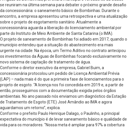
se reuniram na última semana para debater o próximo grande desafio
da concessionária: o saneamento básico de Bombinhas. Durante o
encontro, a empresa apresentou uma retrospectiva e uma atualização
sobre o projeto de esgotamento sanitário. Atualmente a
concessionária aguarda a liberação do licenciamento ambiental por
parte do Instituto de Meio Ambiente de Santa Catarina (o IMA).
O projeto de saneamento de Bombinhas foi adiado em 2017, quando o
município entendeu que a situação do abastecimento era mais
urgente na cidade. Na época, um Termo Aditivo no contrato antecipou
os investimentos da Águas de Bombinhas focando exclusivamente no
novo sistema de captação de tratamento de água.
Conforme o diretor executivo da empresa, Gabriel Buim, a
concessionária protocolou um pedido de Licença Ambiental Prévia
(LAP) – nada mais é do que a primeira fase de licenciamentos para o
projeto de esgoto. “A licença nos foi concedida em 2019 e, a partir de
então, prosseguimos com a documentação exigida pelos órgãos
ambientais. No ano passado nós enviamos um diagnóstico da Estação
de Tratamento de Esgoto (ETE) José Amândio ao IMA e agora
aguardamos um retorno”, explica.
Conforme o prefeito Paulo Henrique Dalago, o Paulinho, a principal
expectativa do município é de levar saneamento básico e qualidade de
vida para os moradores. “Nossa meta é ampliar para 97% a cobertura