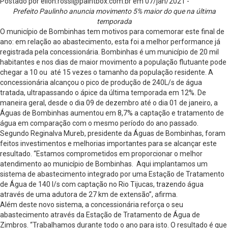
Postado por
ellon.rossi@paintbox.com.br
em 07/jan/2021 -
Prefeito Paulinho anuncia movimento 5% maior do que na última
temporada
O município de Bombinhas tem motivos para comemorar este final de
ano: em relação ao abastecimento, esta foi a melhor performance já
registrada pela concessionária. Bombinhas é um município de 20 mil
habitantes e nos dias de maior movimento a população flutuante pode
chegar a 10 ou até 15 vezes o tamanho da população residente. A
concessionária alcançou o pico de produção de 240L/s de água
tratada, ultrapassando o ápice da última temporada em 12%. De
maneira geral, desde o dia 09 de dezembro até o dia 01 de janeiro, a
Águas de Bombinhas aumentou em 8,7% a captação e tratamento de
água em comparação com o mesmo período do ano passado.
Segundo Reginalva Mureb, presidente da Águas de Bombinhas, foram
feitos investimentos e melhorias importantes para se alcançar este
resultado. “Estamos comprometidos em proporcionar o melhor
atendimento ao município de Bombinhas. Aqui implantamos um
sistema de abastecimento integrado por uma Estação de Tratamento
de Água de 140 l/s com captação no Rio Tijucas, trazendo água
através de uma adutora de 27 km de extensão”, afirma.
Além deste novo sistema, a concessionária reforça o seu
abastecimento através da Estação de Tratamento de Água de
Zimbros. “Trabalhamos durante todo o ano para isto. O resultado é que