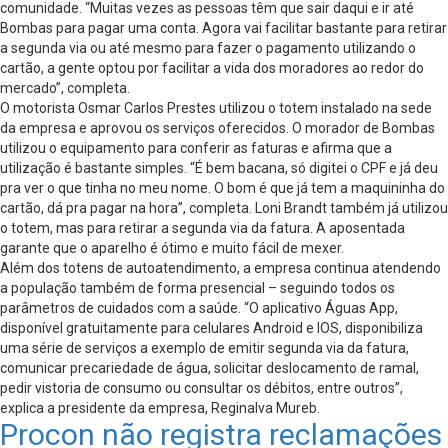
comunidade. “Muitas vezes as pessoas têm que sair daqui e ir até
Bombas para pagar uma conta. Agora vai facilitar bastante para retirar
a segunda via ou até mesmo para fazer o pagamento utilizando o
cartão, a gente optou por facilitar a vida dos moradores ao redor do
mercado”, completa.
O motorista Osmar Carlos Prestes utilizou o totem instalado na sede
da empresa e aprovou os serviços oferecidos. O morador de Bombas
utilizou o equipamento para conferir as faturas e afirma que a
utilização é bastante simples. “É bem bacana, só digitei o CPF e já deu
pra ver o que tinha no meu nome. O bom é que já tem a maquininha do
cartão, dá pra pagar na hora”, completa. Loni Brandt também já utilizou
o totem, mas para retirar a segunda via da fatura. A aposentada
garante que o aparelho é ótimo e muito fácil de mexer.
Além dos totens de autoatendimento, a empresa continua atendendo
a população também de forma presencial – seguindo todos os
parâmetros de cuidados com a saúde. “O aplicativo Águas App,
disponível gratuitamente para celulares Android e IOS, disponibiliza
uma série de serviços a exemplo de emitir segunda via da fatura,
comunicar precariedade de água, solicitar deslocamento de ramal,
pedir vistoria de consumo ou consultar os débitos, entre outros”,
explica a presidente da empresa, Reginalva Mureb.
Procon não registra reclamações