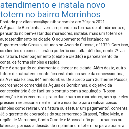
atendimento e instala novo
totem no bairro Morrinhos
Postado por
ellon.rossi@paintbox.com.br
em 20/jan/2021 -
A Águas de Bombinhas vem ampliando as formas de atendimento e,
pensando no bem-estar dos moradores, instalou mais um totem de
autoatendimento na cidade. O equipamento foi instalado no
Supermercado Girassol, situado na Avenida Girassol, nº1329. Com isso,
os clientes da concessionária poderão consultar débitos, emitir 2ª via
da fatura, fazer pagamento (débito e crédito) e parcelamento de
conta, de forma simples e rápida.
Este é o segundo equipamento a chegar na cidade. Além deste, outro
totem de autoatendimento fica instalado na sede da concessionária,
na Avenida Falcão, 844 em Bombas. De acordo com Guilherme Passos,
coordenador comercial da Águas de Bombinhas, o objetivo da
concessionária é de facilitar o contato com a população. “Nossa
intenção é oferecer mais praticidade para os moradores, sem que eles
precisem necessariamente ir até o escritório para realizar coisas
simples como retirar uma fatura ou efetuar um pagamento”, comenta.
Já o gerente de operações do supermercado Girassol, Felipe Melo, a
região de Morrinhos, Canto Grande e Mariscal não possui bancos ou
lotéricas, por isso a decisão de implantar um totem foi para auxiliar a