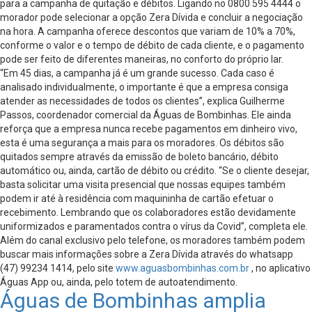
para a campanha de quitação e débitos. Ligando no 0800 595 4444 o
morador pode selecionar a opção Zera Dívida e concluir a negociação
na hora. A campanha oferece descontos que variam de 10% a 70%,
conforme o valor e o tempo de débito de cada cliente, e o pagamento
pode ser feito de diferentes maneiras, no conforto do próprio lar.
“Em 45 dias, a campanha já é um grande sucesso. Cada caso é
analisado individualmente, o importante é que a empresa consiga
atender as necessidades de todos os clientes”, explica Guilherme
Passos, coordenador comercial da Águas de Bombinhas. Ele ainda
reforça que a empresa nunca recebe pagamentos em dinheiro vivo,
esta é uma segurança a mais para os moradores. Os débitos são
quitados sempre através da emissão de boleto bancário, débito
automático ou, ainda, cartão de débito ou crédito. “Se o cliente desejar,
basta solicitar uma visita presencial que nossas equipes também
podem ir até à residência com maquininha de cartão efetuar o
recebimento. Lembrando que os colaboradores estão devidamente
uniformizados e paramentados contra o vírus da Covid”, completa ele.
Além do canal exclusivo pelo telefone, os moradores também podem
buscar mais informações sobre a Zera Dívida através do whatsapp
(47) 99234 1414, pelo site
www.aguasbombinhas.com.br
, no aplicativo
Águas App ou, ainda, pelo totem de autoatendimento.
Águas de Bombinhas amplia