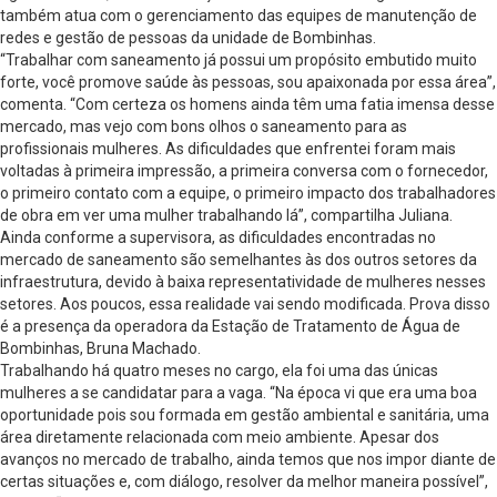
também atua com o gerenciamento das equipes de manutenção de
redes e gestão de pessoas da unidade de Bombinhas.
“Trabalhar com saneamento já possui um propósito embutido muito
forte, você promove saúde às pessoas, sou apaixonada por essa área”,
comenta. “Com certeza os homens ainda têm uma fatia imensa desse
mercado, mas vejo com bons olhos o saneamento para as
profissionais mulheres. As dificuldades que enfrentei foram mais
voltadas à primeira impressão, a primeira conversa com o fornecedor,
o primeiro contato com a equipe, o primeiro impacto dos trabalhadores
de obra em ver uma mulher trabalhando lá”, compartilha Juliana.
Ainda conforme a supervisora, as dificuldades encontradas no
mercado de saneamento são semelhantes às dos outros setores da
infraestrutura, devido à baixa representatividade de mulheres nesses
setores. Aos poucos, essa realidade vai sendo modificada. Prova disso
é a presença da operadora da Estação de Tratamento de Água de
Bombinhas, Bruna Machado.
Trabalhando há quatro meses no cargo, ela foi uma das únicas
mulheres a se candidatar para a vaga. “Na época vi que era uma boa
oportunidade pois sou formada em gestão ambiental e sanitária, uma
área diretamente relacionada com meio ambiente. Apesar dos
avanços no mercado de trabalho, ainda temos que nos impor diante de
certas situações e, com diálogo, resolver da melhor maneira possível”,