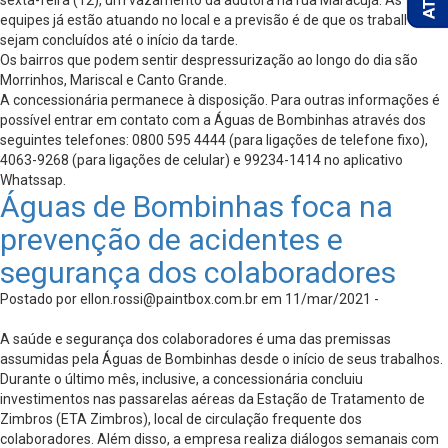
sexta-feira (12), um vazamento da adutora na rua Maracujá. As
equipes já estão atuando no local e a previsão é de que os trabalhos
sejam concluídos até o início da tarde.
Os bairros que podem sentir despressurização ao longo do dia são
Morrinhos, Mariscal e Canto Grande.
A concessionária permanece à disposição. Para outras informações é
possível entrar em contato com a Águas de Bombinhas através dos
seguintes telefones: 0800 595 4444 (para ligações de telefone fixo),
4063-9268 (para ligações de celular) e 99234-1414 no aplicativo
Whatssap.
Águas de Bombinhas foca na
prevenção de acidentes e
segurança dos colaboradores
Postado por
ellon.rossi@paintbox.com.br
em 11/mar/2021 -
A saúde e segurança dos colaboradores é uma das premissas
assumidas pela Águas de Bombinhas desde o início de seus trabalhos.
Durante o último mês, inclusive, a concessionária concluiu
investimentos nas passarelas aéreas da Estação de Tratamento de
Zimbros (ETA Zimbros), local de circulação frequente dos
colaboradores. Além disso, a empresa realiza diálogos semanais com