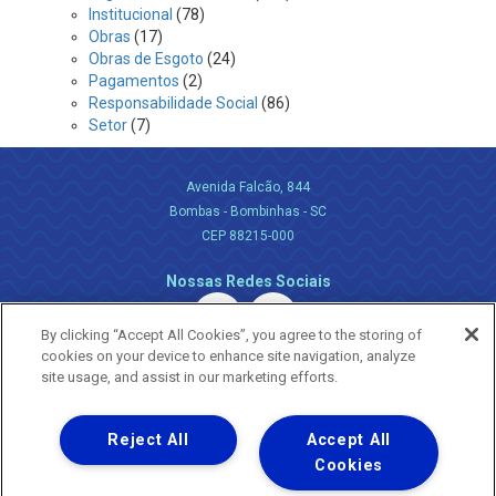
Institucional
(78)
Obras
(17)
Obras de Esgoto
(24)
Pagamentos
(2)
Responsabilidade Social
(86)
Setor
(7)
Avenida Falcão, 844
Bombas - Bombinhas - SC
CEP 88215-000
Nossas Redes Sociais
By clicking “Accept All Cookies”, you agree to the storing of
cookies on your device to enhance site navigation, analyze
site usage, and assist in our marketing efforts.
Reject All
Accept All
Uma empresa
Copyright ® 2026 - Todos os Direitos Reservados.
Cookies
Nossa natureza movimenta a vida