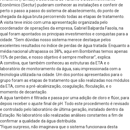
Econômico (Sectur) puderam conhecer as instalações e conferir de
perto o passo a passo do sistema de abastecimento, do ponto de
chegada da água bruta percorrendo todas as etapas de tratamento.
A visita teve início com uma apresentação organizada pelo
coordenador de operações da empresa, Gabriel Balparda Fasola, na
qual foram apontados os principais investimentos e conquistas para a
cidade. “Sem dúvidas nosso sistema merece destaque pelos
excelentes resultados no índice de perdas de água tratada. Enquanto a
média nacional ultrapassa os 38%, aqui em Bombinhas temos apenas
15% de perdas, e nosso objetivo é sempre melhorar”, explica.
A comitiva, que também conheceu as estruturas da ETA e o
laboratório de monitoramento da água, saiu impressionada com a
tecnologia utilizada na cidade. Um dos pontos apresentados para o
grupo foram as etapas de tratamento que são realizadas nos módulos
da ETA, como a pré-alcalinização, coagulação, floculação, e o
momento de decantação.
A água também é filtrada e passa por uma adição de cloro e flúor, para
depois receber o ajuste final de pH. Todo este procedimento é revisado
e controlado pelo laboratório de última geração, instalado dentro da
Estação. No laboratório são realizadas análises constantes a fim de
confirmar a qualidade da água distribuída.
“Fiquei surpreso, não imaginava que o sistema funcionava desta