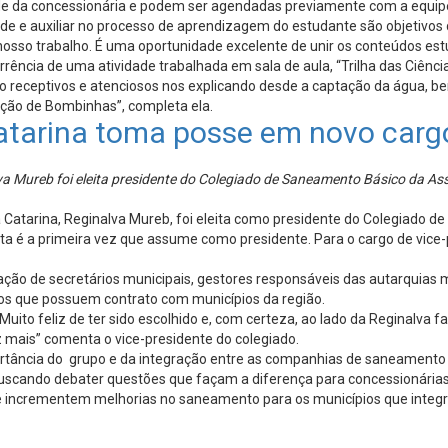
e da concessionária e podem ser agendadas previamente com a equipe.
ade e auxiliar no processo de aprendizagem do estudante são objetivos
nosso trabalho. É uma oportunidade excelente de unir os conteúdos est
orrência de uma atividade trabalhada em sala de aula, “Trilha das Ciên
to receptivos e atenciosos nos explicando desde a captação da água, 
lação de Bombinhas”, completa ela.
tarina toma posse em novo cargo
va Mureb foi eleita presidente do Colegiado de Saneamento Básico da As
 Catarina, Reginalva Mureb, foi eleita como presidente do Colegiado 
, e esta é a primeira vez que assume como presidente. Para o cargo de v
ação de secretários municipais, gestores responsáveis das autarquias m
cos que possuem contrato com municípios da região.
Muito feliz de ter sido escolhido e, com certeza, ao lado da Reginalva
z mais” comenta o vice-presidente do colegiado.
rtância do grupo e da integração entre as companhias de saneamento 
scando debater questões que façam a diferença para concessionárias e
ue incrementem melhorias no saneamento para os municípios que integr