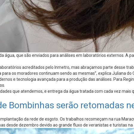
a água, que são enviados para análises em laboratórios externos. A part
aboratórios acreditados pelo Inmetro, mas abraçamos parte desse trab
ga para os moradores continuam sendo as mesmas”, explica Juliana do C
nos e tecnologia avançada para a produção das análises. Para Regina
os.
 cidades que atendemos, e entrega da água tratada com cada vez mais
 de Bombinhas serão retomadas 
 implantação da rede de esgoto. Os trabalhos recomeçam na rua Maracu
as desde dezembro devido ao grande fluxo de veranistas e turistas na 