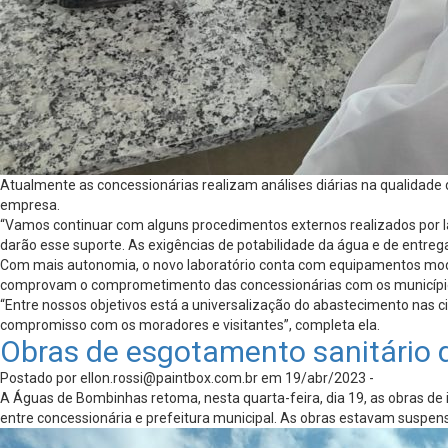
Atualmente as concessionárias realizam análises diárias na qualidade d
empresa.
“Vamos continuar com alguns procedimentos externos realizados por l
darão esse suporte. As exigências de potabilidade da água e de entre
Com mais autonomia, o novo laboratório conta com equipamentos moder
comprovam o comprometimento das concessionárias com os municípi
“Entre nossos objetivos está a universalização do abastecimento nas
compromisso com os moradores e visitantes”, completa ela.
Obras de esgotamento sanitário
Postado por
ellon.rossi@paintbox.com.br
em 19/abr/2023 -
A Águas de Bombinhas retoma, nesta quarta-feira, dia 19, as obras de
entre concessionária e prefeitura municipal. As obras estavam suspens