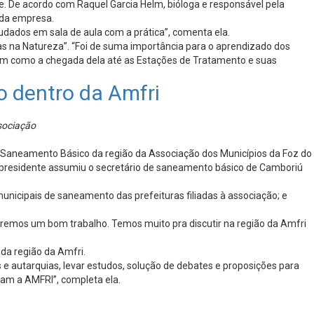
 De acordo com Raquel Garcia Helm, bióloga e responsável pela
 da empresa.
udados em sala de aula com a prática”, comenta ela.
cias na Natureza”. “Foi de suma importância para o aprendizado dos
bem como a chegada dela até as Estações de Tratamento e suas
 dentro da Amfri
sociação
de Saneamento Básico da região da Associação dos Municípios da Foz do
ice-presidente assumiu o secretário de saneamento básico de Camboriú
unicipais de saneamento das prefeituras filiadas à associação; e
 faremos um bom trabalho. Temos muito pra discutir na região da Amfri
da região da Amfri.
 autarquias, levar estudos, solução de debates e proposições para
am a AMFRI”, completa ela.