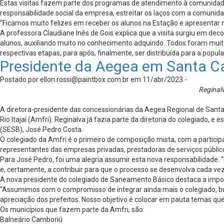
Estas visitas fazem parte dos programas de atendimento à comunidad
responsabilidade social da empresa, estreitar os laços com a comunid
“Ficamos muito felizes em receber os alunos na Estação e apresentar 
A professora Claudiane Inês de Gois explica que a visita surgiu em dec
alunos, auxiliando muito no conhecimento adquirido. Todos foram mui
respectivas etapas, para após, finalmente, ser distribuída para a popu
Presidente da Aegea em Santa Ca
Postado por
ellon.rossi@paintbox.com.br
em 11/abr/2023 -
Reginal
A diretora-presidente das concessionárias da Aegea Regional de Santa
Rio Itajaí (Amfri). Reginalva já fazia parte da diretoria do colegiado
(SESB), José Pedro Costa.
O colegiado da Amfri é o primeiro de composição mista, com a particip
representantes das empresas privadas, prestadoras de serviços públi
Para José Pedro, foi uma alegria assumir esta nova responsabilidade. “
e, certamente, a contribuir para que o processo se desenvolva cada ve
A nova presidente do colegiado de Saneamento Básico destaca a impo
“Assumimos com o compromisso de integrar ainda mais o colegiado, bu
apreciação dos prefeitos. Nosso objetivo é colocar em pauta temas q
Os municípios que fazem parte da Amfri, são:
Balneário Camboriú