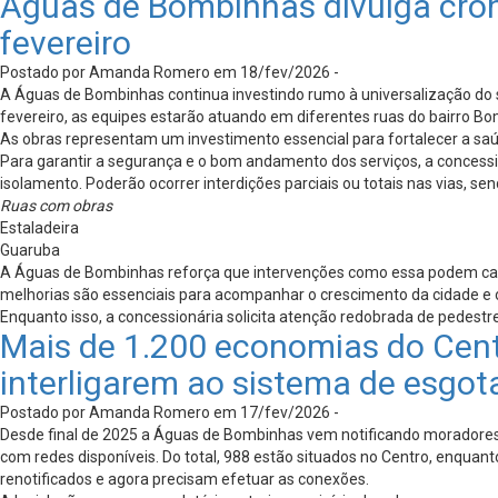
Águas de Bombinhas divulga cron
fevereiro
Postado por Amanda Romero em 18/fev/2026 -
A Águas de Bombinhas continua investindo rumo à universalização do s
fevereiro, as equipes estarão atuando em diferentes ruas do bairro Bom
As obras representam um investimento essencial para fortalecer a saúd
Para garantir a segurança e o bom andamento dos serviços, a concessio
isolamento. Poderão ocorrer interdições parciais ou totais nas vias, s
Ruas com obras
Estaladeira
Guaruba
A Águas de Bombinhas reforça que intervenções como essa podem causa
melhorias são essenciais para acompanhar o crescimento da cidade e o
Enquanto isso, a concessionária solicita atenção redobrada de pedestre
Mais de 1.200 economias do Cent
interligarem ao sistema de esgo
Postado por Amanda Romero em 17/fev/2026 -
Desde final de 2025 a Águas de Bombinhas vem notificando moradores 
com redes disponíveis. Do total, 988 estão situados no Centro, enquant
renotificados e agora precisam efetuar as conexões.