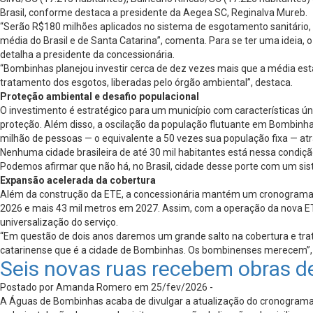
Brasil, conforme destaca a presidente da Aegea SC, Reginalva Mureb.
“Serão R$180 milhões aplicados no sistema de esgotamento sanitário, 
média do Brasil e de Santa Catarina”, comenta. Para se ter uma ideia
detalha a presidente da concessionária.
“Bombinhas planejou investir cerca de dez vezes mais que a média est
tratamento dos esgotos, liberadas pelo órgão ambiental”, destaca.
Proteção ambiental e desafio populacional
O investimento é estratégico para um município com características ún
proteção. Além disso, a oscilação da população flutuante em Bombinh
milhão de pessoas — o equivalente a 50 vezes sua população fixa — atr
Nenhuma cidade brasileira de até 30 mil habitantes está nessa condiçã
Podemos afirmar que não há, no Brasil, cidade desse porte com um sis
Expansão acelerada da cobertura
Além da construção da ETE, a concessionária mantém um cronograma in
2026 e mais 43 mil metros em 2027. Assim, com a operação da nova ET
universalização do serviço.
“Em questão de dois anos daremos um grande salto na cobertura e trata
catarinense que é a cidade de Bombinhas. Os bombinenses merecem”, 
Seis novas ruas recebem obras 
Postado por Amanda Romero em 25/fev/2026 -
A Águas de Bombinhas acaba de divulgar a atualização do cronograma