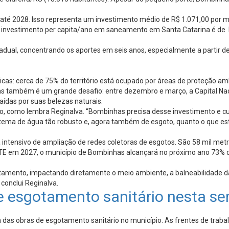
até 2028. Isso representa um investimento médio de R$ 1.071,00 por mo
, o investimento per capita/ano em saneamento em Santa Catarina é de
adual, concentrando os aportes em seis anos, especialmente a partir d
icas: cerca de 75% do território está ocupado por áreas de proteção am
as também é um grande desafio: entre dezembro e março, a Capital Na
aídas por suas belezas naturais.
o, como lembra Reginalva. “Bombinhas precisa desse investimento e cui
tema de água tão robusto e, agora também de esgoto, quanto o que est
tensivo de ampliação de redes coletoras de esgotos. São 58 mil metro
E em 2027, o município de Bombinhas alcançará no próximo ano 73% de
mento, impactando diretamente o meio ambiente, a balneabilidade das p
conclui Reginalva.
de esgotamento sanitário nesta 
 das obras de esgotamento sanitário no município. As frentes de tra