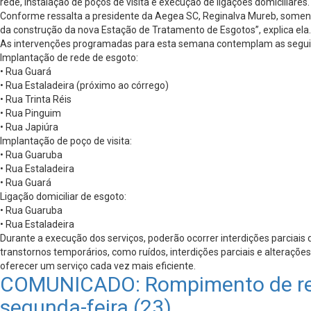
rede, instalação de poços de visita e execução de ligações domiciliares.
Conforme ressalta a presidente da Aegea SC, Reginalva Mureb, soment
da construção da nova Estação de Tratamento de Esgotos”, explica ela.
As intervenções programadas para esta semana contemplam as seguin
Implantação de rede de esgoto:
• Rua Guará
• Rua Estaladeira (próximo ao córrego)
• Rua Trinta Réis
• Rua Pinguim
• Rua Japiúra
Implantação de poço de visita:
• Rua Guaruba
• Rua Estaladeira
• Rua Guará
Ligação domiciliar de esgoto:
• Rua Guaruba
• Rua Estaladeira
Durante a execução dos serviços, poderão ocorrer interdições parcia
transtornos temporários, como ruídos, interdições parciais e alteraç
oferecer um serviço cada vez mais eficiente.
COMUNICADO: Rompimento de rede
segunda-feira (23)