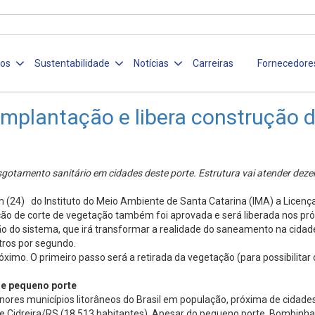
ços
Sustentabilidade
Notícias
Carreiras
Fornecedore
Implantação e libera construção 
sgotamento sanitário em cidades deste porte. Estrutura vai atender deze
) do Instituto do Meio Ambiente de Santa Catarina (IMA) a Licença Am
ão de corte de vegetação também foi aprovada e será liberada nos pró
ção do sistema, que irá transformar a realidade do saneamento na ci
tros por segundo.
óximo. O primeiro passo será a retirada da vegetação (para possibilitar
de pequeno porte
ores municípios litorâneos do Brasil em população, próxima de cidades
) e Cidreira/RS (18.513 habitantes). Apesar do pequeno porte, Bombin