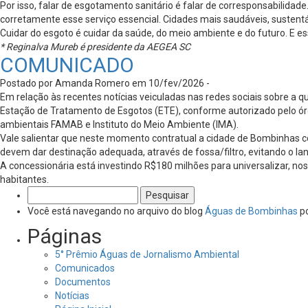
Por isso, falar de esgotamento sanitário é falar de corresponsabilidade
corretamente esse serviço essencial. Cidades mais saudáveis, sustent
Cuidar do esgoto é cuidar da saúde, do meio ambiente e do futuro. E e
* Reginalva Mureb é presidente da AEGEA SC
COMUNICADO
Postado por Amanda Romero em 10/fev/2026 -
Em relação às recentes notícias veiculadas nas redes sociais sobre a 
Estação de Tratamento de Esgotos (ETE), conforme autorizado pelo órg
ambientais FAMAB e Instituto do Meio Ambiente (IMA).
Vale salientar que neste momento contratual a cidade de Bombinhas c
devem dar destinação adequada, através de fossa/filtro, evitando o la
A concessionária está investindo R$180 milhões para universalizar, n
habitantes.
Pesquisar
por:
Você está navegando no arquivo do blog
Águas de Bombinhas
po
Páginas
5° Prêmio Águas de Jornalismo Ambiental
Comunicados
Documentos
Notícias