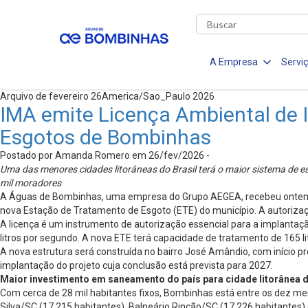
A Empresa
Servi
Arquivo de fevereiro 26America/Sao_Paulo 2026
IMA emite Licença Ambiental de 
Esgotos de Bombinhas
Postado por Amanda Romero em 26/fev/2026 -
Uma das menores cidades litorâneas do Brasil terá o maior sistema de e
mil moradores
A Águas de Bombinhas, uma empresa do Grupo AEGEA, recebeu ontem (24
nova Estação de Tratamento de Esgoto (ETE) do município. A autorizaç
A licença é um instrumento de autorização essencial para a implanta
litros por segundo. A nova ETE terá capacidade de tratamento de 165 li
A nova estrutura será construída no bairro José Amândio, com início pr
implantação do projeto cuja conclusão está prevista para 2027.
Maior investimento em saneamento do país para cidade litorânea 
Com cerca de 28 mil habitantes fixos, Bombinhas está entre os dez men
Silva/SC (17.215 habitantes), Balneário Rincão/SC (17.226 habitantes