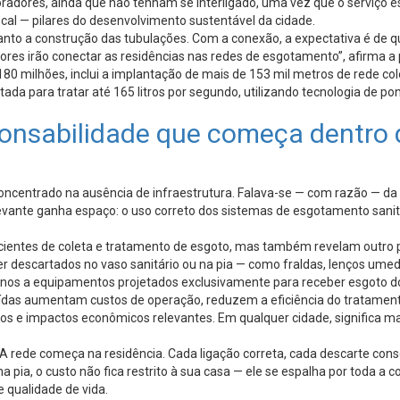
radores, ainda que não tenham se interligado, uma vez que o serviço est
ocal — pilares do desenvolvimento sustentável da cidade.
anto a construção das tubulações. Com a conexão, a expectativa é de q
dores irão conectar as residências nas redes de esgotamento”, afirma 
$180 milhões, inclui a implantação de mais de 153 mil metros de rede co
a para tratar até 165 litros por segundo, utilizando tecnologia de po
onsabilidade que começa dentro 
ncentrado na ausência de infraestrutura. Falava-se — com razão — da f
ante ganha espaço: o uso correto dos sistemas de esgotamento sanitár
cientes de coleta e tratamento de esgoto, mas também revelam outro pr
r descartados no vaso sanitário ou na pia — como fraldas, lenços umed
nos a equipamentos projetados exclusivamente para receber esgoto d
ídas aumentam custos de operação, reduzem a eficiência do tratamento
iretos e impactos econômicos relevantes. Em qualquer cidade, significa m
 A rede começa na residência. Cada ligação correta, cada descarte con
ia, o custo não fica restrito à sua casa — ele se espalha por toda a c
 qualidade de vida.