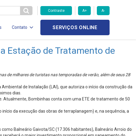
Contraste
A+
A-
SERVIÇOS ONLINE
s
Contato
da Estação de Tratamento de
nas de milhares de turistas nas temporadas de verão, além de seus 28
biental de Instalação (LAI), que autoriza o início da construção da
ximos dias.
dade. Atualmente, Bombinhas conta com uma ETE de tratamento de 50
 o início da execução das obras de terraplanagem) e, na sequência, a
 como Balneário Gaivota/SC (17.306 habitantes), Balneário Arroio do
has receberá o maior investimento proporcional em saneamento do