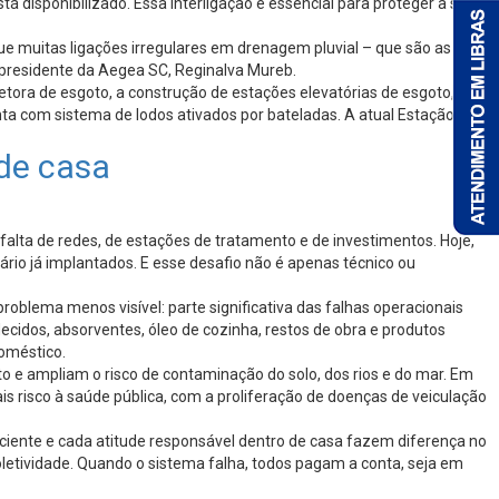
á disponibilizado. Essa interligação é essencial para proteger a saúde
ue muitas ligações irregulares em drenagem pluvial – que são as
a presidente da Aegea SC, Reginalva Mureb.
letora de esgoto, a construção de estações elevatórias de esgoto, além
nta com sistema de lodos ativados por bateladas. A atual Estação de
de casa
alta de redes, de estações de tratamento e de investimentos. Hoje,
io já implantados. E esse desafio não é apenas técnico ou
oblema menos visível: parte significativa das falhas operacionais
ecidos, absorventes, óleo de cozinha, restos de obra e produtos
oméstico.
 e ampliam o risco de contaminação do solo, dos rios e do mar. Em
ais risco à saúde pública, com a proliferação de doenças de veiculação
sciente e cada atitude responsável dentro de casa fazem diferença no
oletividade. Quando o sistema falha, todos pagam a conta, seja em