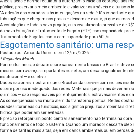
A legislação e norma regulatória autorizam o início da cobrança aos mo
pública, preservar o meio ambiente e valorizar os imóveis e o turismo l
“A adesão dos moradores às interligações na rede é tão importante qu
tubulações que chegam nas praias – deixem de existir, já que os mora
A instalação de todo o novo projeto, cujo investimento previsto é de R
da nova Estação de Tratamento de Esgoto (ETE) com capacidade projetad
Tratamento de Esgotos conta com capacidade para 50L/s.
Esgotamento sanitário: uma resp
Postado por Amanda Romero em 12/fev/2026 -
* Reginalva Mureb
Por muitos anos, o debate sobre saneamento básico no Brasil esteve co
mesmo com avanços importantes no setor, um desafio igualmente relev
institucional — é coletivo.
Dados nacionais mostram que o Brasil ainda convive com índices insufi
ocorre por uso inadequado das redes. Materiais que jamais deveriam se
químicos — são responsáveis por entupimentos, extravasamentos e da
As consequências vão muito além do transtorno pontual. Redes obstru
cidades litorâneas ou turísticas, isso significa prejuízos ambientais d
hídrica que poderiam ser evitadas.
É preciso reforçar um ponto central: saneamento não termina na obra.
funcionamento de todo o sistema. Quando um morador descarta óleo na p
forma de tarifas mais altas, seja em danos ambientais ou em perdas de