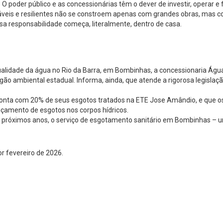
. O poder público e as concessionárias têm o dever de investir, operar 
áveis e resilientes não se constroem apenas com grandes obras, mas c
ssa responsabilidade começa, literalmente, dentro de casa.
qualidade da água no Rio da Barra, em Bombinhas, a concessionaria Águ
ão ambiental estadual. Informa, ainda, que atende a rigorosa legislaç
onta com 20% de seus esgotos tratados na ETE Jose Amândio, e que os
nçamento de esgotos nos corpos hídricos.
os próximos anos, o serviço de esgotamento sanitário em Bombinhas – u
r fevereiro de 2026.