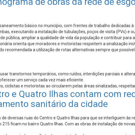
ograma de obras da rede de esgot
aneamento básico no município, com frentes de trabalho dedicadas à i
bas, executando a instalação de tubulações, poços de visita (PVs) e ou
e pública, ampliar a qualidade de vida da população e contribuir para
nária orienta que moradores e motoristas respeitem a sinalização insta
endo recomendada a utilização de rotas alternativas sempre que possível
r transtornos temporários, como ruídos, interdições parciais e alter
ferecer um serviço cada vez mais eficiente.
s, ciclistas e motoristas ao circularem pelas áreas sinalizadas, respei
ro e Quatro Ilhas contam com red
tamento sanitário da cidade
de diversas ruas do Centro e Quatro Ilhas para que se interliguem às
o 215 ficam no bairro Quatro Ilhas. Com as obras de instalação de novas