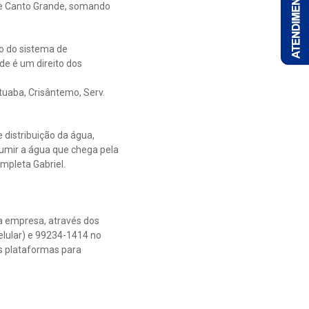
s e Canto Grande, somando
o do sistema de
de é um direito dos
tuaba, Crisântemo, Serv.
 distribuição da água,
sumir a água que chega pela
mpleta Gabriel.
da empresa, através dos
celular) e 99234-1414 no
as plataformas para