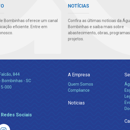
TO
NOTÍCIAS
de Bombinhas oferece um canal
Confira as últimas notícias da Ág
cação eficiente. Entre em
Bombinhas e saiba mais sobre
onosco.
abastecimento, obras, programas
projetos.
Falcão, 844
A Empresa
Se
 Bombinhas - SC
Quem Somos
Ág
15-000
Compliance
Es
Leg
Notícias
Ev
Do
 Redes Sociais
Ca