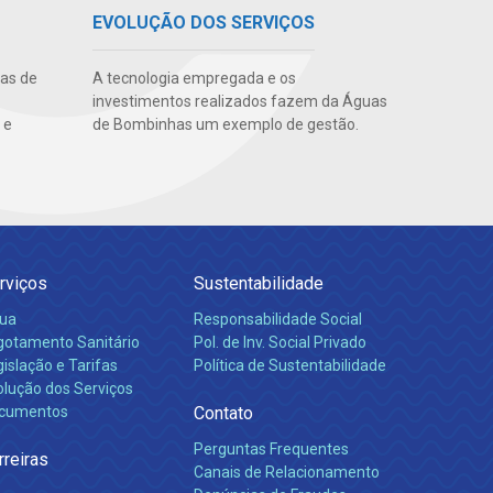
EVOLUÇÃO DOS SERVIÇOS
uas de
A tecnologia empregada e os
investimentos realizados fazem da Águas
 e
de Bombinhas um exemplo de gestão.
rviços
Sustentabilidade
ua
Responsabilidade Social
gotamento Sanitário
Pol. de Inv. Social Privado
islação e Tarifas
Política de Sustentabilidade
olução dos Serviços
cumentos
Contato
Perguntas Frequentes
rreiras
Canais de Relacionamento