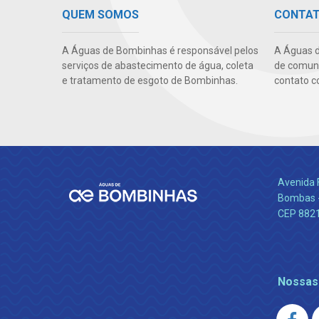
QUEM SOMOS
CONTA
A Águas de Bombinhas é responsável pelos
A Águas 
serviços de abastecimento de água, coleta
de comuni
e tratamento de esgoto de Bombinhas.
contato c
Avenida 
Bombas -
CEP 882
Nossas