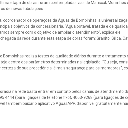
 última etapa de obras foram contempladas vias de Mariscal, Morrinho
s de novas tubulações.
la, coordenador de operações da Águas de Bombinhas, a universalizaçã
cipais objetivos da concessionária. “Água potável, tratada e de qualida
amos sempre com o objetivo de ampliar o atendimento”, explica ele.
chegada da rede durante esta etapa de obras foram: Granito, Sílica, Ca
e Bombinhas realiza testes de qualidade diários durante o tratamento e
steja dentro dos parâmetros determinados na legislação. “Ou seja, con
r certeza de sua procedência, é mais segurança para os moradores”, co
 moradia na rede basta entrar em contato pelos canais de atendimento 
95 4444 (para ligações de telefone fixo), 4063-9268 (para ligações de 
ível também baixar o aplicativo AguasAPP, disponível gratuitamente n