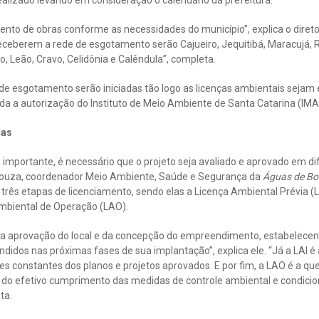
ealizado levando em consideração o calendário da prefeitura.
nto de obras conforme as necessidades do município”, explica o diret
receberem a rede de esgotamento serão Cajueiro, Jequitibá, Maracujá, Rio
, Leão, Cravo, Celidônia e Calêndula”, completa.
 de esgotamento serão iniciadas tão logo as licenças ambientais sejam
a autorização do Instituto de Meio Ambiente de Santa Catarina (IMA), 
ças
 importante, é necessário que o projeto seja avaliado e aprovado em di
ouza, coordenador Meio Ambiente, Saúde e Segurança da
Águas de B
três etapas de licenciamento, sendo elas a Licença Ambiental Prévia (
Ambiental de Operação (LAO).
 na aprovação do local e da concepção do empreendimento, estabelecend
didos nas próximas fases de sua implantação”, explica ele. “Já a LAI é
s constantes dos planos e projetos aprovados. E por fim, a LAO é a qu
ão do efetivo cumprimento das medidas de controle ambiental e condic
ta.