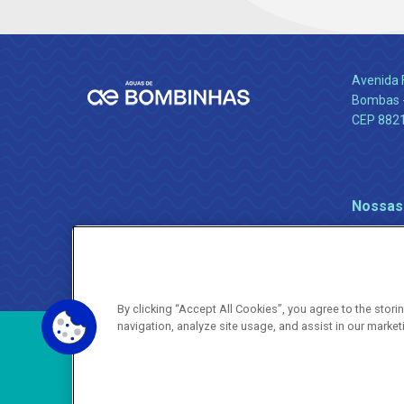
Avenida 
Bombas -
CEP 882
Nossas
By clicking “Accept All Cookies”, you agree to the stor
navigation, analyze site usage, and assist in our market