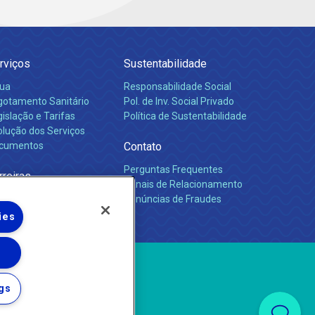
rviços
Sustentabilidade
ua
Responsabilidade Social
gotamento Sanitário
Pol. de Inv. Social Privado
islação e Tarifas
Política de Sustentabilidade
olução dos Serviços
cumentos
Contato
Perguntas Frequentes
rreiras
Canais de Relacionamento
Denúncias de Fraudes
ies
gs