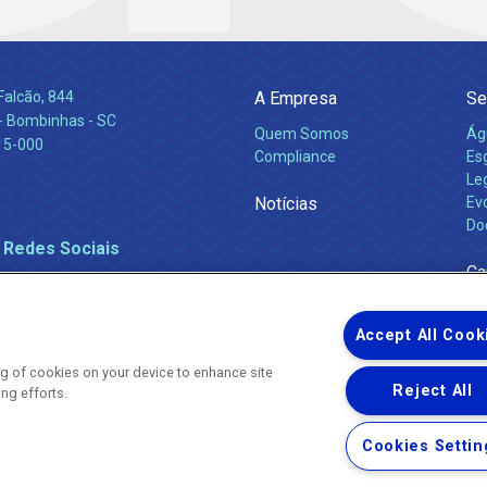
Falcão, 844
A Empresa
Se
 Bombinhas - SC
Quem Somos
Ág
15-000
Compliance
Es
Leg
Notícias
Ev
Do
 Redes Sociais
Ca
Accept All Cook
ing of cookies on your device to enhance site
Reject All
ing efforts.
Uma empresa
Copyright ® 2026 - Todos os Direitos Reservados.
Nossa natureza movimenta a vida
Cookies Settin
Termos Gerais de Uso de Sites e Aplicativos