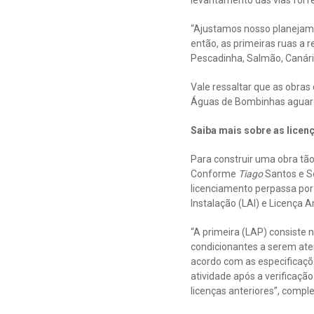
levantamento das vias foi r
“Ajustamos nosso planejame
então, as primeiras ruas a 
Pescadinha, Salmão, Canário
Vale ressaltar que as obras
Águas de Bombinhas aguarda 
Saiba mais sobre as licen
Para construir uma obra tão
Conforme
Tiago
Santos e S
licenciamento perpassa por 
Instalação (LAI) e Licença 
“A primeira (LAP) consiste
condicionantes a serem aten
acordo com as especificaçõe
atividade após a verificaç
licenças anteriores”, comple