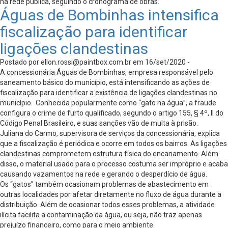
na rede pública, seguindo o cronograma de obras.
Águas de Bombinhas intensifica
fiscalização para identificar
ligações clandestinas
Postado por
ellon.rossi@paintbox.com.br
em 16/set/2020 -
A concessionária Águas de Bombinhas, empresa responsável pelo
saneamento básico do município, está intensificando as ações de
fiscalização para identificar a existência de ligações clandestinas no
município. Conhecida popularmente como “gato na água”, a fraude
configura o crime de furto qualificado, segundo o artigo 155, § 4º, II do
Código Penal Brasileiro, e suas sanções vão de multa à prisão.
Juliana do Carmo, supervisora de serviços da concessionária, explica
que a fiscalização é periódica e ocorre em todos os bairros. As ligações
clandestinas comprometem estrutura física do encanamento. Além
disso, o material usado para o processo costuma ser impróprio e acaba
causando vazamentos na rede e gerando o desperdício de água.
Os “gatos” também ocasionam problemas de abastecimento em
outras localidades por afetar diretamente no fluxo de água durante a
distribuição. Além de ocasionar todos esses problemas, a atividade
ilícita facilita a contaminação da água, ou seja, não traz apenas
prejuízo financeiro, como para o meio ambiente.