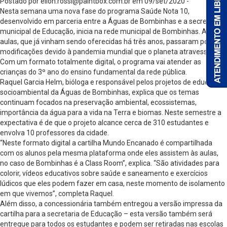
Postado por
ellon.rossi@paintbox.com.br
em 09/set/2020 -
Nesta semana uma nova fase do programa Saúde Nota 10,
desenvolvido em parceria entre a Águas de Bombinhas e a secretaria
municipal de Educação, inicia na rede municipal de Bombinhas. As
aulas, que já vinham sendo oferecidas há três anos, passaram por
modificações devido à pandemia mundial que o planeta atravessa.
Com um formato totalmente digital, o programa vai atender as
crianças do 3º ano do ensino fundamental da rede pública.
Raquel Garcia Helm, bióloga e responsável pelos projetos de educação
socioambiental da Águas de Bombinhas, explica que os temas
continuam focados na preservação ambiental, ecossistemas,
importância da água para a vida na Terra e biomas. Neste semestre a
expectativa é de que o projeto alcance cerca de 310 estudantes e
envolva 10 professores da cidade.
“Neste formato digital a cartilha Mundo Encanado é compartilhada
com os alunos pela mesma plataforma onde eles assistem às aulas,
no caso de Bombinhas é a Class Room”, explica. “São atividades para
colorir, vídeos educativos sobre saúde e saneamento e exercícios
lúdicos que eles podem fazer em casa, neste momento de isolamento
em que vivemos”, completa Raquel.
Além disso, a concessionária também entregou a versão impressa da
cartilha para a secretaria de Educação – esta versão também será
entregue para todos os estudantes e podem ser retiradas nas escolas