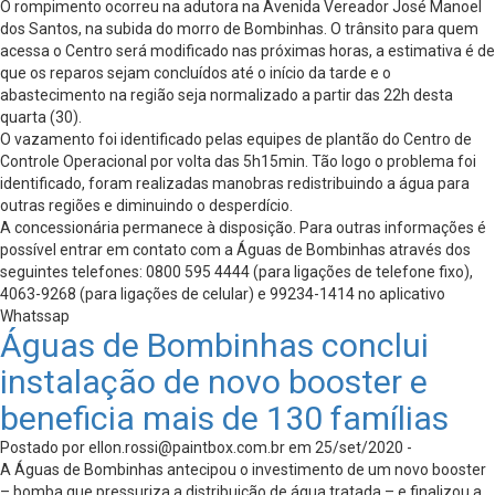
O rompimento ocorreu na adutora na Avenida Vereador José Manoel
dos Santos, na subida do morro de Bombinhas. O trânsito para quem
acessa o Centro será modificado nas próximas horas, a estimativa é de
que os reparos sejam concluídos até o início da tarde e o
abastecimento na região seja normalizado a partir das 22h desta
quarta (30).
O vazamento foi identificado pelas equipes de plantão do Centro de
Controle Operacional por volta das 5h15min. Tão logo o problema foi
identificado, foram realizadas manobras redistribuindo a água para
outras regiões e diminuindo o desperdício.
A concessionária permanece à disposição. Para outras informações é
possível entrar em contato com a Águas de Bombinhas através dos
seguintes telefones: 0800 595 4444 (para ligações de telefone fixo),
4063-9268 (para ligações de celular) e 99234-1414 no aplicativo
Whatssap
Águas de Bombinhas conclui
instalação de novo booster e
beneficia mais de 130 famílias
Postado por
ellon.rossi@paintbox.com.br
em 25/set/2020 -
A Águas de Bombinhas antecipou o investimento de um novo booster
– bomba que pressuriza a distribuição de água tratada – e finalizou a