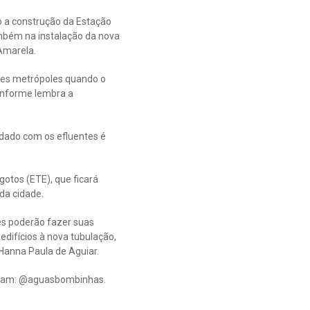
o a construção da Estação
ambém na instalação da nova
 Amarela.
des metrópoles quando o
conforme lembra a
dado com os efluentes é
otos (ETE), que ficará
da cidade.
res poderão fazer suas
edifícios à nova tubulação,
Hanna Paula de Aguiar.
gram: @aguasbombinhas.