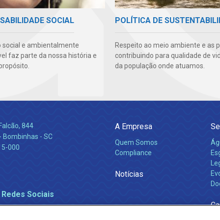
SABILIDADE SOCIAL
POLÍTICA DE SUSTENTABIL
 social e ambientalmente
Respeito ao meio ambiente e as 
l faz parte da nossa história e
contribuindo para qualidade de vi
propósito.
da população onde atuamos.
Falcão, 844
A Empresa
Se
 Bombinhas - SC
Quem Somos
Ág
15-000
Compliance
Es
Leg
Notícias
Ev
Do
 Redes Sociais
Ca