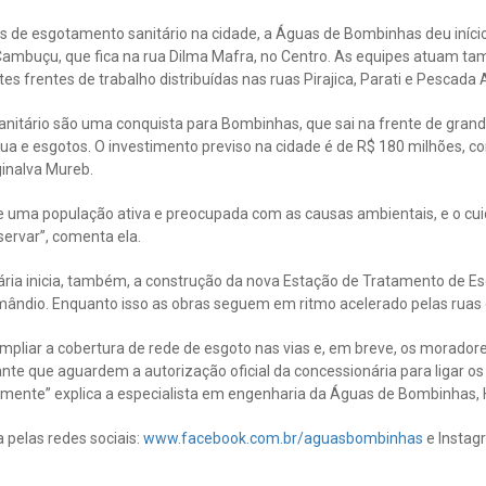
s de esgotamento sanitário na cidade, a Águas de Bombinhas deu iníci
 Cambuçu, que fica na rua Dilma Mafra, no Centro. As equipes atuam t
es frentes de trabalho distribuídas nas ruas Pirajica, Parati e Pescada
nitário são uma conquista para Bombinhas, que sai na frente de gran
ua e esgotos. O investimento previso na cidade é de R$ 180 milhões, 
inalva Mureb.
 uma população ativa e preocupada com as causas ambientais, e o cui
rvar”, comenta ela.
ria inicia, também, a construção da nova Estação de Tratamento de Esg
Amândio. Enquanto isso as obras seguem em ritmo acelerado pelas ruas 
ampliar a cobertura de rede de esgoto nas vias e, em breve, os morado
nte que aguardem a autorização oficial da concessionária para ligar os 
amente” explica a especialista em engenharia da Águas de Bombinhas, 
 pelas redes sociais:
www.facebook.com.br/aguasbombinhas
e Insta