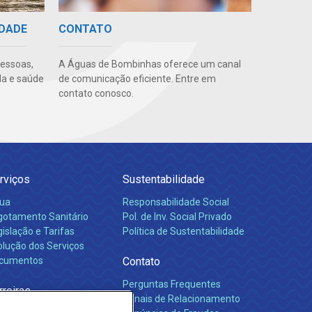
IDADE
CONTATO
pessoas,
A Águas de Bombinhas oferece um canal
da e saúde
de comunicação eficiente. Entre em
contato conosco.
rviços
Sustentabilidade
ua
Responsabilidade Social
gotamento Sanitário
Pol. de Inv. Social Privado
islação e Tarifas
Política de Sustentabilidade
olução dos Serviços
cumentos
Contato
Perguntas Frequentes
rreiras
Canais de Relacionamento