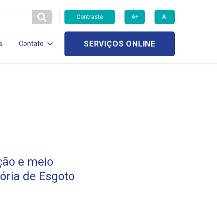
Contraste
A+
A-
SERVIÇOS ONLINE
s
Contato
ção e meio
tória de Esgoto