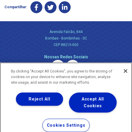
Compartilhar:
Avenida Falcão, 844
Bombas - Bombinhas - SC
CEP 88215-000
Nossas Redes Sociais
By clicking “Accept All Cookies”, you agree to the storing of
cookies on your device to enhance site navigation, analyze
site usage, and assist in our marketing efforts.
Reject All
Accept All
Uma empresa
Copyright ® 2026 - Todos os Direitos Reservados.
Cookies
Nossa natureza movimenta a vida
Termos Gerais de Uso de Sites e Aplicativos
Cookies Settings
Política de Privacidade e Proteção de Dados