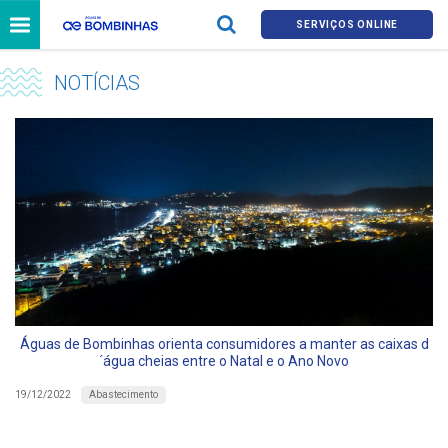
SERVIÇOS ONLINE
NOTÍCIAS
Águas de Bombinhas orienta consumidores a manter as caixas d
´água cheias entre o Natal e o Ano Novo
Abastecimento
19/12/2022