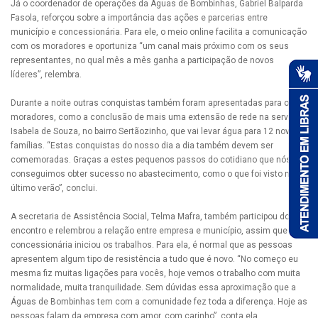
Já o coordenador de operações da Águas de Bombinhas, Gabriel Balparda
Fasola, reforçou sobre a importância das ações e parcerias entre
município e concessionária. Para ele, o meio online facilita a comunicação
com os moradores e oportuniza “um canal mais próximo com os seus
representantes, no qual mês a mês ganha a participação de novos
líderes”, relembra.
Durante a noite outras conquistas também foram apresentadas para os
moradores, como a conclusão de mais uma extensão de rede na servidão
Isabela de Souza, no bairro Sertãozinho, que vai levar água para 12 novas
famílias. “Estas conquistas do nosso dia a dia também devem ser
comemoradas. Graças a estes pequenos passos do cotidiano que nós
conseguimos obter sucesso no abastecimento, como o que foi visto no
último verão”, conclui.
A secretaria de Assistência Social, Telma Mafra, também participou do
encontro e relembrou a relação entre empresa e município, assim que a
concessionária iniciou os trabalhos. Para ela, é normal que as pessoas
apresentem algum tipo de resistência a tudo que é novo. “No começo eu
mesma fiz muitas ligações para vocês, hoje vemos o trabalho com muita
normalidade, muita tranquilidade. Sem dúvidas essa aproximação que a
Águas de Bombinhas tem com a comunidade fez toda a diferença. Hoje as
pessoas falam da empresa com amor, com carinho”, conta ela.