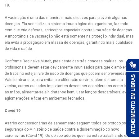
19.
A vacinação é uma das maneiras mais eficazes para prevenir algumas
doenças. Ela sensibiliza o sistema imunológico do organismo, fazendo
com que crie defesas, anticorpos especiais contra uma série de doenças.
A importância da vacinação não está somente na proteção individual, mas
ela evita a propagação em massa de doenças, garantindo mais qualidade
de vida e saúde.
Conforme Reginalva Mureb, presidente das três concessionárias, os
profissionais devem estar devidamente imunizados para que o ambiente
de trabalho esteja livre de risco de doenças que podem ser prevenidas.
Vale lembrar que, para evitar a proliferação do vírus, além de tomar a
vacina, outros cuidados importantes devem ser considerados como lavar
as mãos, alimentar-se e hidratar-se bem, usar lenços descartáveis, evitar
aglomerações e ficar em ambientes fechados.
Covid 19
As três concessionárias de saneamento seguem todos os protocolos de
segurança do Ministério de Saúde contra a disseminação do novo
coronavírus (Covid 19). Os colaboradores que não estão trabalhando em