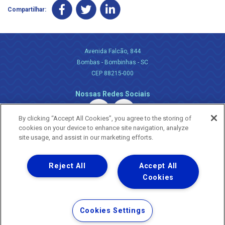
Compartilhar:
Avenida Falcão, 844
Bombas - Bombinhas - SC
CEP 88215-000
Nossas Redes Sociais
By clicking “Accept All Cookies”, you agree to the storing of
cookies on your device to enhance site navigation, analyze
site usage, and assist in our marketing efforts.
Reject All
Accept All
Uma empresa
Copyright ® 2026 - Todos os Direitos Reservados.
Cookies
Nossa natureza movimenta a vida
Termos Gerais de Uso de Sites e Aplicativos
Cookies Settings
Política de Privacidade e Proteção de Dados