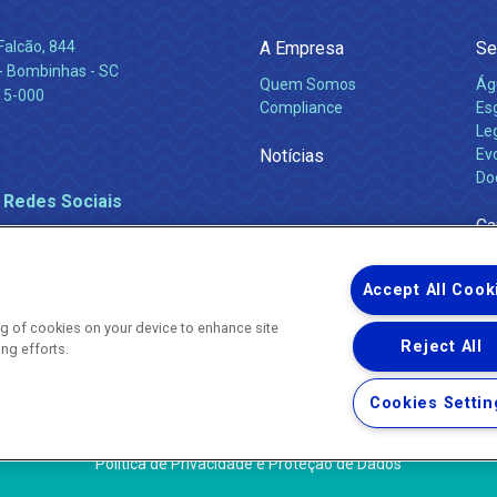
Falcão, 844
A Empresa
Se
 Bombinhas - SC
Quem Somos
Ág
15-000
Compliance
Es
Leg
Notícias
Ev
Do
 Redes Sociais
Ca
Accept All Cook
ing of cookies on your device to enhance site
Reject All
ing efforts.
Uma empresa
Copyright ® 2026 - Todos os Direitos Reservados.
Nossa natureza movimenta a vida
Cookies Settin
Termos Gerais de Uso de Sites e Aplicativos
Política de Privacidade e Proteção de Dados