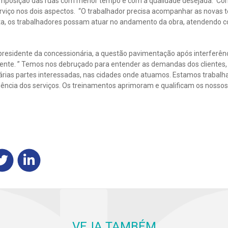
omposição das ruas com menor tempo e com a qualidade desejada. Com 
rviço nos dois aspectos. “O trabalhador precisa acompanhar as novas te
a, os trabalhadores possam atuar no andamento da obra, atendendo c
residente da concessionária, a questão pavimentação após interferên
liente. ” Temos nos debruçado para entender as demandas dos clientes,
várias partes interessadas, nas cidades onde atuamos. Estamos trabal
elência dos serviços. Os treinamentos aprimoram e qualificam os nossos
VEJA TAMBÉM