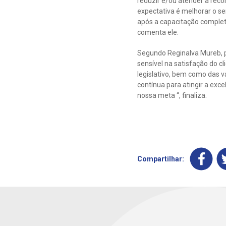
reduzir e/ou atender a rec
expectativa é melhorar o se
após a capacitação complet
comenta ele.
Segundo Reginalva Mureb, p
sensível na satisfação do c
legislativo, bem como das 
contínua para atingir a exc
nossa meta “, finaliza.
Compartilhar: