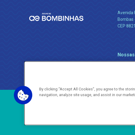
Avenida 
Bombas -
CEP 882
Nossas
By clicking “Accept All Cookies”, you agree to the stor
navigation, analyze site usage, and assist in our market