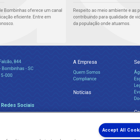
de Bombinhas oferece um canal
Respeito ao meio ambiente e as 
cação eficiente. Entre em
contribuindo para qualidade de vi
onosco.
da população onde atuamos.
Falcão, 844
A Empresa
Se
 Bombinhas - SC
Quem Somos
Ág
15-000
Compliance
Es
Leg
Notícias
Ev
Do
 Redes Sociais
Ca
Accept All Cook