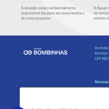
A atuação social e ambientalmente
A Águas 
responsável faz parte da nossa história e
de comuni
do nosso propósito.
contato c
Avenida 
Bombas -
CEP 882
Nossas