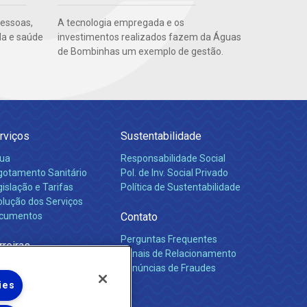
pessoas,
A tecnologia empregada e os
da e saúde
investimentos realizados fazem da Águas
de Bombinhas um exemplo de gestão.
rviços
Sustentabilidade
ua
Responsabilidade Social
gotamento Sanitário
Pol. de Inv. Social Privado
islação e Tarifas
Política de Sustentabilidade
olução dos Serviços
cumentos
Contato
Perguntas Frequentes
rreiras
Canais de Relacionamento
Denúncias de Fraudes
ies