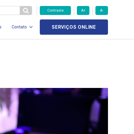
Contraste
A+
A-
SERVIÇOS ONLINE
s
Contato