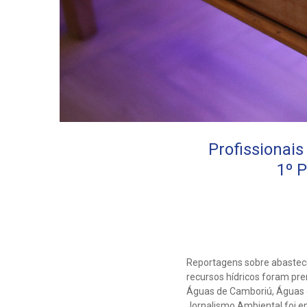
Profissionai
1º 
Reportagens sobre abasteci
recursos hídricos foram pr
Águas de Camboriú, Águas 
Jornalismo Ambiental foi en