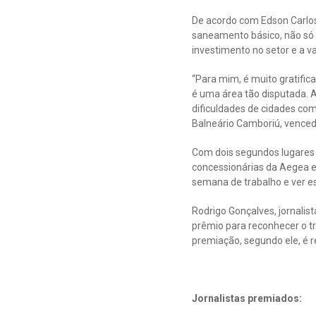
De acordo com Edson Carlos,
saneamento básico, não só 
investimento no setor e a v
“Para mim, é muito gratific
é uma área tão disputada. 
dificuldades de cidades co
Balneário Camboriú, venced
Com dois segundos lugares n
concessionárias da Aegea e
semana de trabalho e ver es
Rodrigo Gonçalves, jornalis
prêmio para reconhecer o t
premiação, segundo ele, é r
Jornalistas premiados: