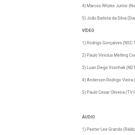
4) Marcos Witzke Junior (N
5) João Batista da Silva (Di
VÍDEO
1) Rodrigo Gonçalves (NSC 
2) Paulo Vinicíus Metling C
3) Luan Diego Vosnhak (ND
4) Anderson Rodrigo Vieira 
5) Paulo Cesar Oliveira (T
ÁUDIO
1) Peeter Lee Grando (Rádi