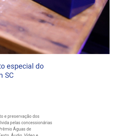
o especial do
m SC
to e preservação dos
lvida pelas concessionárias
 Prêmio Águas de
exto, Áudio, Vídeo e