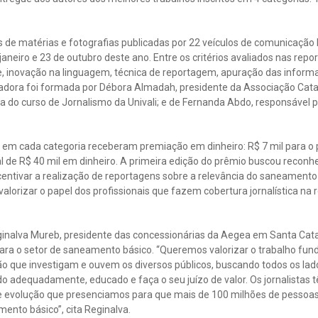
s de matérias e fotografias publicadas por 22 veículos de comunicação l
 janeiro e 23 de outubro deste ano. Entre os critérios avaliados nas repo
ade, inovação na linguagem, técnica de reportagem, apuração das informa
lgadora foi formada por Débora Almadah, presidente da Associação Cata
a do curso de Jornalismo da Univali; e de Fernanda Abdo, responsável
 em cada categoria receberam premiação em dinheiro: R$ 7 mil para o p
l de R$ 40 mil em dinheiro. A primeira edição do prêmio buscou reconh
entivar a realização de reportagens sobre a relevância do saneamento 
valorizar o papel dos profissionais que fazem cobertura jornalística na 
inalva Mureb, presidente das concessionárias da Aegea em Santa Cata
para o setor de saneamento básico. “Queremos valorizar o trabalho fun
ão que investigam e ouvem os diversos públicos, buscando todos os la
o adequadamente, educado e faça o seu juízo de valor. Os jornalistas
e evolução que presenciamos para que mais de 100 milhões de pessoa
nto básico”, cita Reginalva.