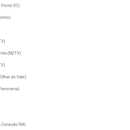
o Ponto SC)
arinho)
TV)
orrêa (NDTV)
TV)
(Olhar do Vale)
V Panorama)
o Conexão FM)