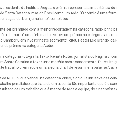
 presidente do Instituto Aegea, o prêmio representa a importância do 
de Santa Catarina, mas do Brasil como um todo. “O prêmio é uma form
alorização do bom jornalismo”, completou.
ante ser premiado com a melhor reportagem na categoria rádio, princip
Além do mais, é uma felicidade receber um prêmio na categoria ambien
mo Camboriú em investir neste segmento”, citou Peeter Lee Grando, da
or do prêmio na categoria Áudio.
a categoria Fotografia Texto, Renata Rutes, jornalista do Página 3, con
m Santa Catarina a fazer uma matéria sobre saneamento foi muito gra
te trabalho premiado é uma alegria difícil de resumir em palavras”, ac
ta da NSC TV que venceu na categoria Vídeo, elogiou a iniciativa das co
rabalho jornalístico que trata de um assunto tão importante que é o s
esultado de um trabalho que é mérito de toda a equipe, do cinegrafista a