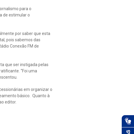
jornalismo para o
a de estimular o
almente por saber que esta
tal, pois sabemos das
 Rádio Conexão FM de
ta que ser instigada pelas
tificante. “Foi uma
rescentou.
ncessionárias em organizar o
aneamento básico. Quanto à
o editor.