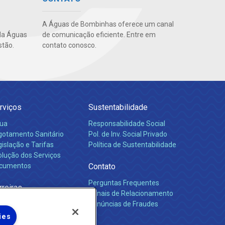
A Águas de Bombinhas oferece um canal
da Águas
de comunicação eficiente. Entre em
tão.
contato conosco.
rviços
Sustentabilidade
ua
Responsabilidade Social
gotamento Sanitário
Pol. de Inv. Social Privado
islação e Tarifas
Política de Sustentabilidade
olução dos Serviços
cumentos
Contato
Perguntas Frequentes
rreiras
Canais de Relacionamento
Denúncias de Fraudes
ies