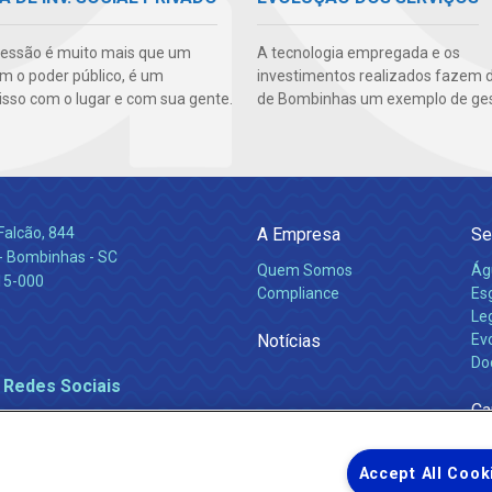
essão é muito mais que um
A tecnologia empregada e os
m o poder público, é um
investimentos realizados fazem 
so com o lugar e com sua gente.
de Bombinhas um exemplo de ges
Falcão, 844
A Empresa
Se
 Bombinhas - SC
Quem Somos
Ág
15-000
Compliance
Es
Leg
Notícias
Ev
Do
 Redes Sociais
Ca
Accept All Cook