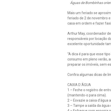
Águas de Bombinhas orient
Mais um feriado se aproxima
feriado de 2 de novembro e
casa em ordem e fazer faxin
Arthur May, coordenador de
responsáveis por locação da
excelente oportunidade tam
“A dica é para que esse tipo
consumo em pleno verão, as
preparar os imóveis, sem es
Confira algumas dicas de 
CAIXA D´ÁGUA
1 – Feche o registro de en
(mantendo-o para cima).
2 – Esvazie a caixa d’água 
3 – Tampe a saída da água 
4 – Esfregue com esponja o