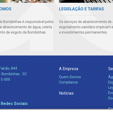
SOMOS
LEGISLAÇÃO E TARIFAS
e Bombinhas é responsável pelos
Os serviços de abastecimento de
de abastecimento de água, coleta
esgotamento sanitário implicam 
nto de esgoto de Bombinhas.
e investimentos permanentes.
Falcão, 844
A Empresa
Se
 Bombinhas - SC
Quem Somos
Ág
15-000
Compliance
Es
Leg
Notícias
Ev
Do
 Redes Sociais
Ca