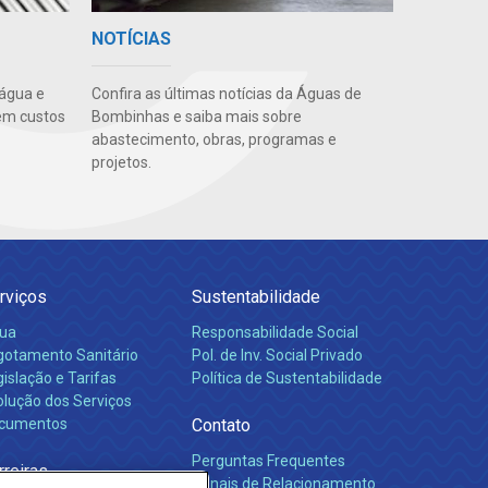
NOTÍCIAS
 água e
Confira as últimas notícias da Águas de
em custos
Bombinhas e saiba mais sobre
abastecimento, obras, programas e
projetos.
rviços
Sustentabilidade
ua
Responsabilidade Social
gotamento Sanitário
Pol. de Inv. Social Privado
islação e Tarifas
Política de Sustentabilidade
olução dos Serviços
cumentos
Contato
Perguntas Frequentes
rreiras
Canais de Relacionamento