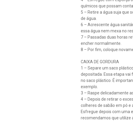
químicos que possam conta
5 – Retire a água suja que 
de água.
6 – Acrescente água sanitári
essa água nem mexa no res
7 – Passadas duas horas ret
encher normalmente.
8 – Por fim, coloque novam
CAIXA DE GORDURA
1 – Separe um saco plástico
depositada. Essa etapa vai
no saco plástico. É importa
exemplo.
3 – Raspe delicadamente as
4 – Depois de retirar o exc
colheres de sabão em pó e 
Esfregue depois com uma es
recomendamos que utilize ág