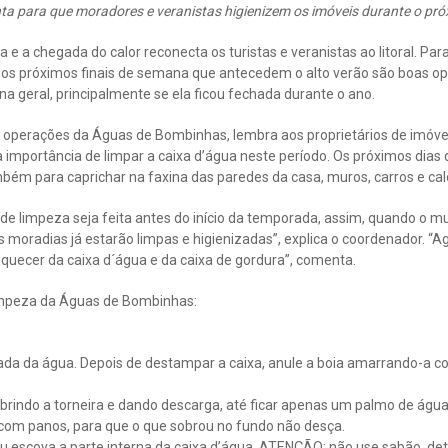
a para que moradores e veranistas higienizem os imóveis durante o pr
 e a chegada do calor reconecta os turistas e veranistas ao litoral. Pa
 os próximos finais de semana que antecedem o alto verão são boas op
a geral, principalmente se ela ficou fechada durante o ano.
 operações da Águas de Bombinhas, lembra aos proprietários de imóvei
 importância de limpar a caixa d’água neste período. Os próximos dia
bém para caprichar na faxina das paredes da casa, muros, carros e cal
 de limpeza seja feita antes do início da temporada, assim, quando o mun
 moradias já estarão limpas e higienizadas”, explica o coordenador. “
quecer da caixa d´água e da caixa de gordura”, comenta.
limpeza da Águas de Bombinhas:
trada da água. Depois de destampar a caixa, anule a boia amarrando-a
abrindo a torneira e dando descarga, até ficar apenas um palmo de água
com panos, para que o que sobrou no fundo não desça.
u escova a parte interna da caixa d’água. ATENÇÃO: não use sabão, de