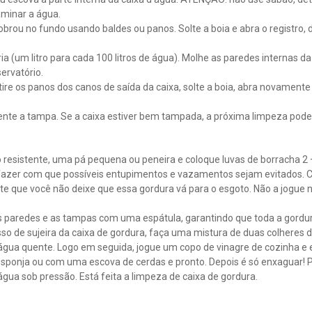
minar a água.
sobrou no fundo usando baldes ou panos. Solte a boia e abra o registro
a (um litro para cada 100 litros de água). Molhe as paredes internas da 
ervatório.
ire os panos dos canos de saída da caixa, solte a boia, abra novamente o
ente a tampa. Se a caixa estiver bem tampada, a próxima limpeza pode 
 resistente, uma pá pequena ou peneira e coloque luvas de borracha 2 
 fazer com que possíveis entupimentos e vazamentos sejam evitados. C
nte que você não deixe que essa gordura vá para o esgoto. Não a jogue n
 paredes e as tampas com uma espátula, garantindo que toda a gordur
esso de sujeira da caixa de gordura, faça uma mistura de duas colheres 
água quente. Logo em seguida, jogue um copo de vinagre de cozinha e e
ponja ou com uma escova de cerdas e pronto. Depois é só enxaguar! Par
ua sob pressão. Está feita a limpeza de caixa de gordura.