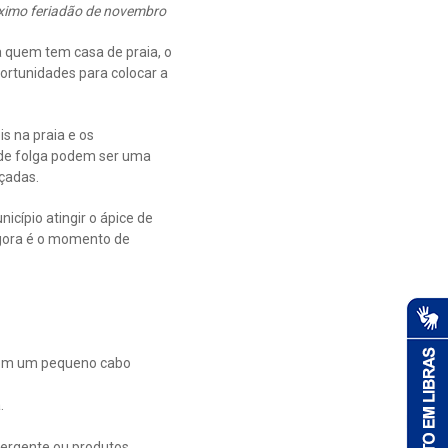
óximo feriadão de novembro
ra quem tem casa de praia, o
ortunidades para colocar a
s na praia e os
s de folga podem ser uma
çadas.
icípio atingir o ápice de
Agora é o momento de
 com um pequeno cabo
.
tergente ou produtos