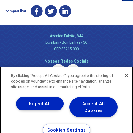
Compartilhar:
Avenida Falcão, 844
Bombas - Bombinhas - SC
CEP 88215-000
Nossas Redes Sociais
By clicking “Accept All Cookies”, you agree to the storing of
cookies on your device to enhance site navigation, analyze
site usage, and assist in our marketing efforts.
Reject All
Accept All
Uma empresa
Copyright ® 2026 - Todos os Direitos Reservados.
Cookies
Nossa natureza movimenta a vida
Termos Gerais de Uso de Sites e Aplicativos
Cookies Settings