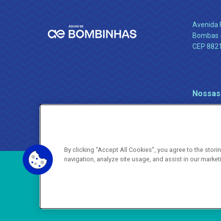
Avenida 
Bombas -
CEP 882
Nossas
By clicking “Accept All Cookies”, you agree to the stor
navigation, analyze site usage, and assist in our market