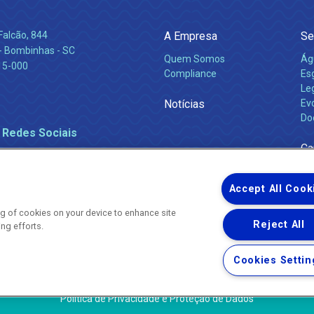
Falcão, 844
A Empresa
Se
 Bombinhas - SC
Quem Somos
Ág
15-000
Compliance
Es
Leg
Notícias
Ev
Do
 Redes Sociais
Ca
Accept All Cook
ing of cookies on your device to enhance site
Reject All
ing efforts.
Uma empresa
Copyright ® 2026 - Todos os Direitos Reservados.
Nossa natureza movimenta a vida
Cookies Settin
Termos Gerais de Uso de Sites e Aplicativos
Política de Privacidade e Proteção de Dados