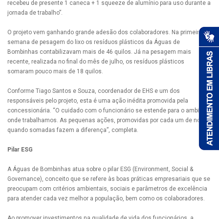
recebeu de presente 1 caneca + 1 squeeze de alumínio para uso durante a
jornada de trabalho”.
O projeto vem ganhando grande adesão dos colaboradores. Na primeira
semana de pesagem do lixo os resíduos plásticos da Águas de
Bombinhas contabilizavam mais de 46 quilos. Já na pesagem mais
recente, realizada no final do mês de julho, os resíduos plásticos
somaram pouco mais de 18 quilos.
Conforme Tiago Santos e Souza, coordenador de EHS e um dos
responsáveis pelo projeto, esta é uma ação inédita promovida pela
concessionária. “O cuidado com o funcionário se estende para o ambiente
onde trabalhamos. As pequenas ações, promovidas por cada um de nós,
quando somadas fazem a diferença”, completa.
Pilar ESG
A Águas de Bombinhas atua sobre o pilar ESG (Environment, Social &
Governance), conceito que se refere às boas práticas empresariais que se
preocupam com critérios ambientais, sociais e parâmetros de excelência
para atender cada vez melhor a população, bem como os colaboradores.
Ao promover investimentos na qualidade de vida dos funcionários, a