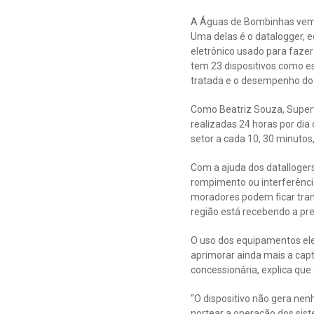
A Águas de Bombinhas vem i
Uma delas é o datalogger, 
eletrônico usado para faze
tem 23 dispositivos como es
tratada e o desempenho do
Como Beatriz Souza, Superv
realizadas 24 horas por di
setor a cada 10, 30 minuto
Com a ajuda dos datallogers
rompimento ou interferênci
moradores podem ficar tranq
região está recebendo a pr
O uso dos equipamentos ele
aprimorar ainda mais a cap
concessionária, explica que
“O dispositivo não gera nen
nortear a operação dos sist