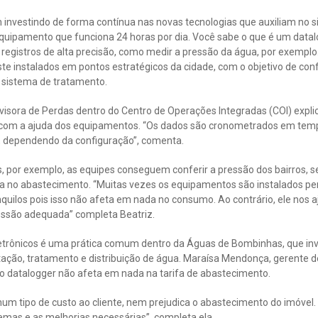
nvestindo de forma contínua nas novas tecnologias que auxiliam no 
equipamento que funciona 24 horas por dia. Você sabe o que é um datal
r registros de alta precisão, como medir a pressão da água, por exemp
te instalados em pontos estratégicos da cidade, com o objetivo de confe
 sistema de tratamento.
isora de Perdas dentro do Centro de Operações Integradas (COI) expli
a com a ajuda dos equipamentos. “Os dados são cronometrados em tem
s, dependendo da configuração”, comenta.
, por exemplo, as equipes conseguem conferir a pressão dos bairros, 
a no abastecimento. “Muitas vezes os equipamentos são instalados pe
uilos pois isso não afeta em nada no consumo. Ao contrário, ele nos aj
essão adequada” completa Beatriz.
trônicos é uma prática comum dentro da Águas de Bombinhas, que inv
tação, tratamento e distribuição de água. Maraísa Mendonça, gerente 
 o datalogger não afeta em nada na tarifa de abastecimento.
hum tipo de custo ao cliente, nem prejudica o abastecimento do imóvel.
emas e as melhorias necessárias”, completa ela.