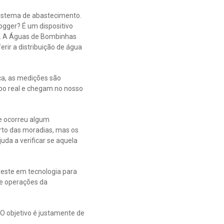
sistema de abastecimento.
ogger? É um dispositivo
lo. A Águas de Bombinhas
rir a distribuição de água
ca, as medições são
po real e chegam no nosso
se ocorreu algum
rto das moradias, mas os
uda a verificar se aquela
este em tecnologia para
de operações da
 O objetivo é justamente de