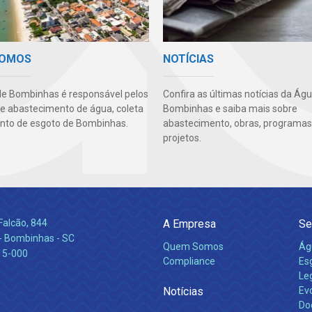
SOMOS
NOTÍCIAS
e Bombinhas é responsável pelos
Confira as últimas notícias da Ág
de abastecimento de água, coleta
Bombinhas e saiba mais sobre
nto de esgoto de Bombinhas.
abastecimento, obras, programas
projetos.
Falcão, 844
A Empresa
Se
 Bombinhas - SC
Quem Somos
Ág
15-000
Compliance
Es
Leg
Notícias
Ev
Do