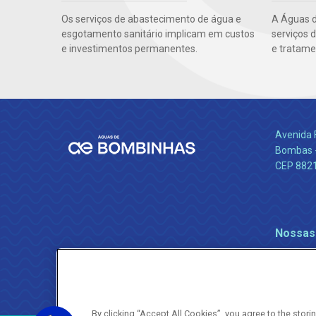
Os serviços de abastecimento de água e
A Águas d
esgotamento sanitário implicam em custos
serviços 
e investimentos permanentes.
e tratame
Avenida 
Bombas -
CEP 882
Nossas
By clicking “Accept All Cookies”, you agree to the stor