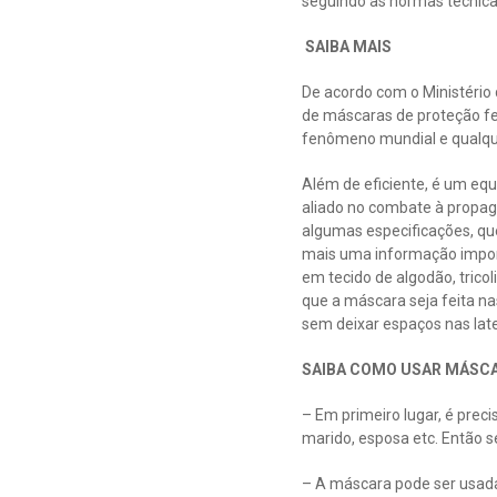
seguindo as normas técnica
SAIBA MAIS
De acordo com o Ministério
de máscaras de proteção fe
fenômeno mundial e qualqu
Além de eficiente, é um eq
aliado no combate à propaga
algumas especificações, que
mais uma informação import
em tecido de algodão, trico
que a máscara seja feita na
sem deixar espaços nas late
SAIBA COMO USAR MÁSC
– Em primeiro lugar, é prec
marido, esposa etc. Então s
– A máscara pode ser usada 