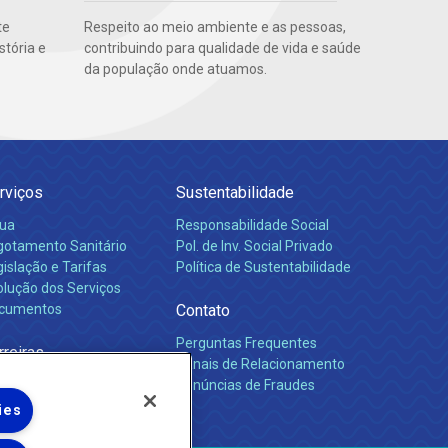
te
Respeito ao meio ambiente e as pessoas,
stória e
contribuindo para qualidade de vida e saúde
da população onde atuamos.
rviços
Sustentabilidade
ua
Responsabilidade Social
gotamento Sanitário
Pol. de Inv. Social Privado
islação e Tarifas
Política de Sustentabilidade
olução dos Serviços
cumentos
Contato
Perguntas Frequentes
rreiras
Canais de Relacionamento
Denúncias de Fraudes
ies