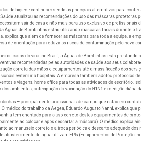
didas de higiene continuam sendo as principais alternativas para conte
da Saúde atualizou as recomendações do uso das máscaras protetoras 
ecessitam sair de casa e não mais para uso exclusivo de profissionais
 da Águas de Bombinhas estão utilizando máscaras faciais durante o tr
ia, explica que além de fornecer as máscaras para toda a equipe, a e
sa de orientação para reduzir os riscos de contaminação pelo novo cor
meiros casos do vírus no Brasil, a Águas de Bombinhas está prestando 
ventivas recomendadas pelas autoridades de saúde aos seus colabora
nização correta das mãos e equipamentos até a massificação dos serviç
ssionais evitem ir a hospitais. A empresa também adotou protocolos de
ntos e viagens, home office para todas as atividades de escritório, i
ão dos ambientes, antecipação da vacinação do H1N1 e medição diária d
binhas – principalmente profissionais de campo que estão em contato
. O médico do trabalho da Aegea, Eduardo Augusto Nanni, explica que 
mpanhia tem orientado para o uso correto destes equipamentos de prote
palmente ao colocar e após descartar a máscara). O médico explica ai
to ao manuseio correto e a troca periódica e descarte adequado dos m
e abastecimento de água utilizam EPIs (Equipamentos de Proteção Indi