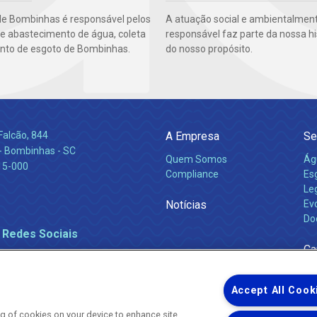
e Bombinhas é responsável pelos
A atuação social e ambientalmen
de abastecimento de água, coleta
responsável faz parte da nossa hi
nto de esgoto de Bombinhas.
do nosso propósito.
Falcão, 844
A Empresa
Se
 Bombinhas - SC
Quem Somos
Ág
15-000
Compliance
Es
Leg
Notícias
Ev
Do
 Redes Sociais
Ca
Accept All Cook
ing of cookies on your device to enhance site