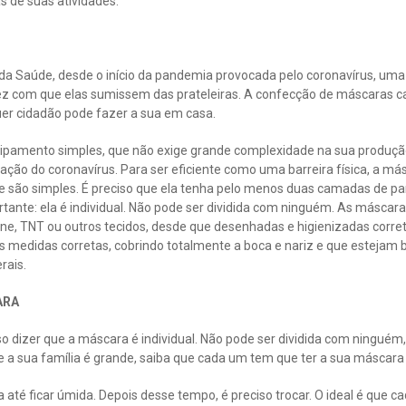
s de suas atividades.
 da Saúde, desde o início da pandemia provocada pelo coronavírus, um
z com que elas sumissem das prateleiras. A confecção de máscaras c
er cidadão pode fazer a sua em casa.
uipamento simples, que não exige grande complexidade na sua produç
ção do coronavírus. Para ser eficiente como uma barreira física, a más
 são simples. É preciso que ela tenha pelo menos duas camadas de pan
ante: ela é individual. Não pode ser dividida com ninguém. As máscara
line, TNT ou outros tecidos, desde que desenhadas e higienizadas corr
s medidas corretas, cobrindo totalmente a boca e nariz e que estejam 
rais.
ARA
iso dizer que a máscara é individual. Não pode ser dividida com ninguém
e a sua família é grande, saiba que cada um tem que ter a sua máscara
até ficar úmida. Depois desse tempo, é preciso trocar. O ideal é que c