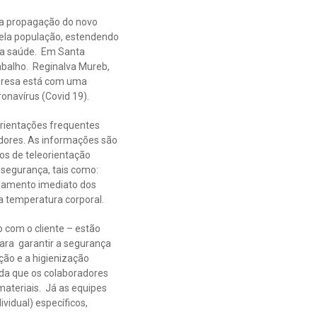
r a propagação do novo
pela população, estendendo
 da saúde. Em Santa
abalho. Reginalva Mureb,
mpresa está com uma
onavírus (Covid 19).
orientações frequentes
dores. As informações são
os de teleorientação
 segurança, tais como:
solamento imediato dos
a temperatura corporal.
 com o cliente – estão
para garantir a segurança
ção e a higienização
nda que os colaboradores
ateriais. Já as equipes
vidual) específicos,