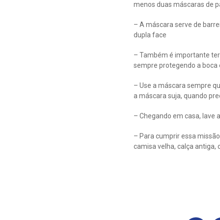
menos duas máscaras de p
– A máscara serve de barrei
dupla face
– Também é importante ter e
sempre protegendo a boca e
– Use a máscara sempre que
a máscara suja, quando prec
– Chegando em casa, lave a
– Para cumprir essa missão
camisa velha, calça antiga, c