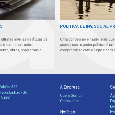
AS
POLITICA DE INV. SOCIAL P
s últimas notícias da Águas de
Uma concessão é muito mais qu
 e saiba mais sobre
acordo com o poder público, é um
ento, obras, programas e
compromisso com o lugar e com s
Falcão, 844
A Empresa
Se
 Bombinhas - SC
Quem Somos
Ág
15-000
Compliance
Es
Leg
Notícias
Ev