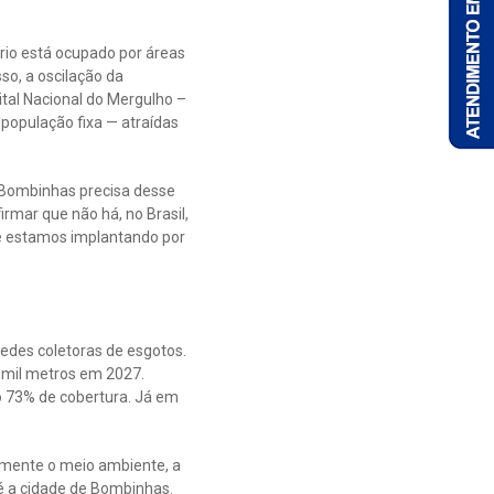
ório está ocupado por áreas
so, a oscilação da
al Nacional do Mergulho –
população fixa — atraídas
 “Bombinhas precisa desse
rmar que não há, no Brasil,
e estamos implantando por
edes coletoras de esgotos.
3 mil metros em 2027.
 73% de cobertura. Já em
amente o meio ambiente, a
 é a cidade de Bombinhas.