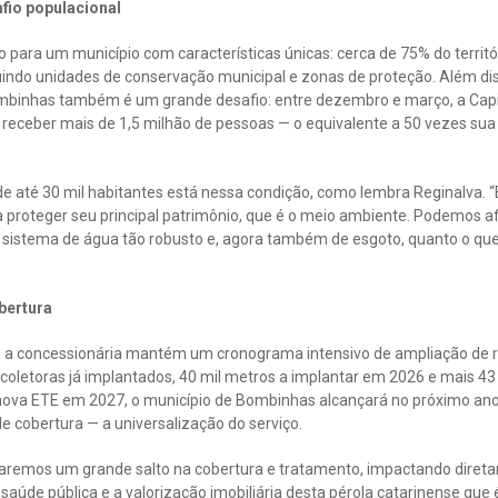
fio populacional
o para um município com características únicas: cerca de 75% do territ
uindo unidades de conservação municipal e zonas de proteção. Além dis
mbinhas também é um grande desafio: entre dezembro e março, a Capit
eceber mais de 1,5 milhão de pessoas — o equivalente a 50 vezes sua 
de até 30 mil habitantes está nessa condição, como lembra Reginalva.
 proteger seu principal patrimônio, que é o meio ambiente. Podemos afi
sistema de água tão robusto e, agora também de esgoto, quanto o qu
bertura
 a concessionária mantém um cronograma intensivo de ampliação de r
coletoras já implantados, 40 mil metros a implantar em 2026 e mais 4
nova ETE em 2027, o município de Bombinhas alcançará no próximo ano
de cobertura — a universalização do serviço.
aremos um grande salto na cobertura e tratamento, impactando diret
a saúde pública e a valorização imobiliária desta pérola catarinense que