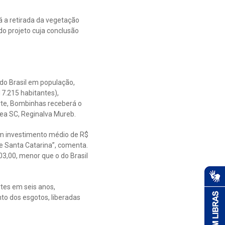
á a retirada da vegetação
do projeto cuja conclusão
do Brasil em população,
17.215 habitantes),
rte, Bombinhas receberá o
ea SC, Reginalva Mureb.
um investimento médio de R$
de Santa Catarina”, comenta.
3,00, menor que o do Brasil
tes em seis anos,
to dos esgotos, liberadas