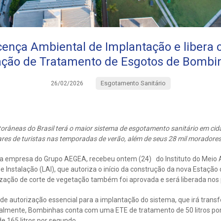
cença Ambiental de Implantação e libera 
ação de Tratamento de Esgotos de Bombi
Esgotamento Sanitário
26/02/2026
orâneas do Brasil terá o maior sistema de esgotamento sanitário em cida
ares de turistas nas temporadas de verão, além de seus 28 mil moradore
 empresa do Grupo AEGEA, recebeu ontem (24) do Instituto do Meio 
e Instalação (LAI), que autoriza o início da construção da nova Estaçã
ização de corte de vegetação também foi aprovada e será liberada nos 
de autorização essencial para a implantação do sistema, que irá trans
lmente, Bombinhas conta com uma ETE de tratamento de 50 litros por
e 165 litros por segundo.