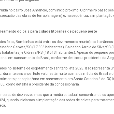
ruída no bairro José Amândio, com início próximo. O primeiro passo ser
 da execução das obras de terraplanagem) e, na sequência, a implantação 
neamento do país para cidade litorânea de pequeno porte
tes fixos, Bombinhas está entre os dez menores municípios litorâneos 
neário Gaivota/SC (17.306 habitantes), Balneário Arroio do Silva/SC (
6 habitantes) e Cidreira/RS (18.513 habitantes). Apesar do pequeno po
ional em saneamento do Brasil, conforme destaca a presidente da Aeg
ados no sistema de esgotamento sanitário, até 2028. Isso representa 
, durante seis anos. Este valor está muito acima da média do Brasil e 
nvestimento per capita/ano em saneamento em Santa Catarina é de R$10
,00, como detalha a presidente da concessionária.
ir cerca de dez vezes mais que a média estadual, concentrando os apor
024, quando iniciamos a implantação das redes de coleta para tratamen
aca.