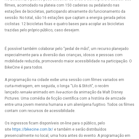
filmes, acomodado na plateia com 150 cadeiras ou pedalando nas
estações de bicicletas, participando ativamente do funcionamento da
sessão. No total, são 16 estações que captam a energia gerada pelos
ciclistas: 12 bicicletas fixas e quatro bases para acoplar as bicicletas
trazidas pelo próprio público, caso desejem.
É possível também colaborar pelo “pedal de mão”, um recurso planejado
especialmente para a diversão das crianças, idosos e pessoas com
mobilidade reduzida, promovendo maior acessibilidade na participação. O
BikeCine é para todos.
A programação na cidade exibe uma sessão com filmes variados em
curta-metragem, em seguida, o longa “Lilo & Stitch”, o recém
lançado
remake
animado em
live-action
da animação da Walt Disney
Pictures. Uma comédia de ficção científica com a história de amizade
entre uma jovem menina humana e um alienígena fugitivo. Todos os filmes
contam com recursos de acessibilidade.
Os ingressos ficam disponíveis on-line para o público, pelo
site
https://bikecine.com.br/
e também e serão distribuídos
presencialmente no local, uma hora antes do evento. A programação em