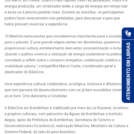
200 watts, em média. Quanto mais rápidas forem as pedaladas, maior é a
energia produzida, um sinalizador exibe a carga de energia em tempo real
e avisa se é preciso pedalar mais. Durante as sessões, os participantes
podem fazer revezamento nas pedaladas, para descansar e para que
todos possam vivenciar a experiência.
“O BikeCine reúne pautas que consideramos importantes para a sociedade e
para o planeta. É uma grande alegria estrear em Bombinhas, queremos
proporcionar cultura, entretenimento, bem-estar, conscientização e inclusão.
Quando o público vivencia a utilização da energia sustentável na prática, é
convidado a refletir sobre o consumo energético, colaboração coletiva e
mobilidade urbana.”,
compartilha Marco Costa, coordenador geral e
idealizador do BikeCine.
Uma experiência cultural colaborativa, ecológica, inclusiva e diferenciada,
que tem parceria de desenvolvimento com os já bem-sucedidos cinemas
ao ar livre: Cine Autorama e CineSolar.
O BikeCine em Bombinhas é viabilizado por meio da Lei Rouanet, incentivo
a projetos culturais, com patrocínio da Águas de Bombinhas e Instituto
Aegea, apoio da Prefeitura de Bombinhas, Secretaria de Turismo e
Desenvolvimento Econômicol, realização BikeCine, Ministério da Cultura e
Governo Federal, do lado do povo brasileiro.