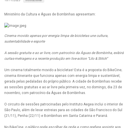
Institucional
19/11/2025
Ministério da Cultura e Águas de Bombinhas apresentam:
Cinema movido apenas por energia limpa de bicicletas une cultura,
sustentabilidade e esporte
A sessão gratuita e ao ar livre, com patrocínio da Águas de Bombinha, exibirá
curtas-metragens e a recente produção em live-action “Lilo & Stitch”
Um cinema totalmente movido a bicicletas! Esta é a proposta do BikeCine;
cinema itinerante que funciona apenas com energia limpa e sustentável,
gerada pelas pedaladas do próprio público. A cidade de Bombinhas recebe
as sessões gratuitas e ao ar livre pela primeira vez, no domingo, dia 23 de
novembro, com patrocínio da Águas de Bombinhas.
O circuito de sessões patrocinadas pelo Instituto Aegea inclui o interior de
São Paulo, além de levar estreias para as cidades de São Francisco do Sul
(21/11), Penha (22/11) e Bombinhas em Santa Catarina e Paraná.
No BikeCine, o público pode escolher de onde e como prefere assistir aos