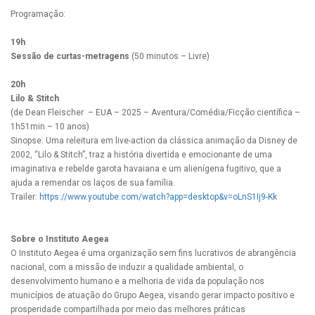
Programação:
19h
Sessão de curtas-metragens
(50 minutos – Livre)
20h
Lilo & Stitch
(de Dean Fleischer – EUA – 2025 – Aventura/Comédia/Ficção científica –
1h51min – 10 anos)
Sinopse: Uma releitura em live-action da clássica animação da Disney de
2002, “Lilo & Stitch”, traz a história divertida e emocionante de uma
imaginativa e rebelde garota havaiana e um alienígena fugitivo, que a
ajuda a remendar os laços de sua família.
Trailer:
https://www.youtube.com/watch?app=desktop&v=oLnS1Ij9-Kk
Sobre o Instituto Aegea
O Instituto Aegea é uma organização sem fins lucrativos de abrangência
nacional, com a missão de induzir a qualidade ambiental, o
desenvolvimento humano e a melhoria de vida da população nos
municípios de atuação do Grupo Aegea, visando gerar impacto positivo e
prosperidade compartilhada por meio das melhores práticas