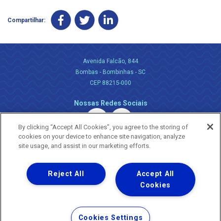
Compartilhar:
Avenida Falcão, 844
Bombas - Bombinhas - SC
CEP 88215-000
Nossas Redes Sociais
By clicking “Accept All Cookies”, you agree to the storing of
cookies on your device to enhance site navigation, analyze
site usage, and assist in our marketing efforts.
Reject All
Accept All
Uma empresa
Copyright ® 2026 - Todos os Direitos Reservados.
Cookies
Nossa natureza movimenta a vida
Termos Gerais de Uso de Sites e Aplicativos
Cookies Settings