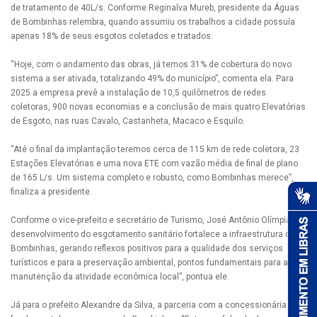
de tratamento de 40L/s. Conforme Reginalva Mureb, presidente da Águas
de Bombinhas relembra, quando assumiu os trabalhos a cidade possuía
apenas 18% de seus esgotos coletados e tratados.
“Hoje, com o andamento das obras, já temos 31% de cobertura do novo
sistema a ser ativada, totalizando 49% do município”, comenta ela. Para
2025 a empresa prevê a instalação de 10,5 quilômetros de redes
coletoras, 900 novas economias e a conclusão de mais quatro Elevatórias
de Esgoto, nas ruas Cavalo, Castanheta, Macaco e Esquilo.
“Até o final da implantação teremos cerca de 115 km de rede coletora, 23
Estações Elevatórias e uma nova ETE com vazão média de final de plano
de 165 L/s. Um sistema completo e robusto, como Bombinhas merece”,
finaliza a presidente.
Conforme o vice-prefeito e secretário de Turismo, José Antônio Olímpia, “o
desenvolvimento do esgotamento sanitário fortalece a infraestrutura de
Bombinhas, gerando reflexos positivos para a qualidade dos serviços
turísticos e para a preservação ambiental, pontos fundamentais para a
manutenção da atividade econômica local”, pontua ele.
Já para o prefeito Alexandre da Silva, a parceria com a concessionária é