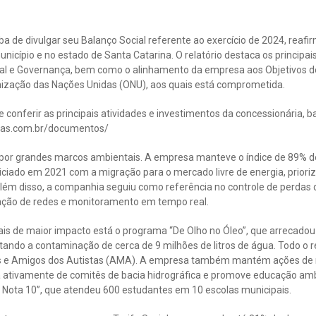
 de divulgar seu Balanço Social referente ao exercício de 2024, reaf
icípio e no estado de Santa Catarina. O relatório destaca os principais
ial e Governança, bem como o alinhamento da empresa aos Objetivos 
ização das Nações Unidas (ONU), aos quais está comprometida.
 conferir as principais atividades e investimentos da concessionária, b
as.com.br/documentos/
por grandes marcos ambientais. A empresa manteve o índice de 89% d
iciado em 2021 com a migração para o mercado livre de energia, priori
Além disso, a companhia seguiu como referência no controle de perdas
ação de redes e monitoramento em tempo real.
tais de maior impacto está o programa “De Olho no Óleo”, que arrecadou 
ando a contaminação de cerca de 9 milhões de litros de água. Todo o r
is e Amigos dos Autistas (AMA). A empresa também mantém ações de
pa ativamente de comitês de bacia hidrográfica e promove educação amb
Nota 10”, que atendeu 600 estudantes em 10 escolas municipais.