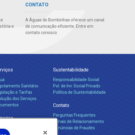
CONTATO
te
A Águas de Bombinhas oferece um canal
stória e
de comunicação eficiente. Entre em
contato conosco.
rviços
Sustentabilidade
ua
Responsabilidade Social
gotamento Sanitário
Pol. de Inv. Social Privado
islação e Tarifas
Política de Sustentabilidade
olução dos Serviços
cumentos
Contato
Perguntas Frequentes
rreiras
Canais de Relacionamento
Denúncias de Fraudes