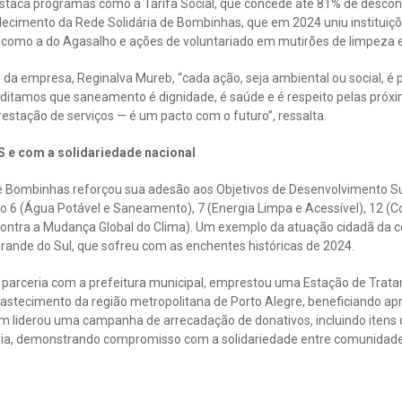
destaca programas como a Tarifa Social, que concede até 81% de descon
talecimento da Rede Solidária de Bombinhas, que em 2024 uniu instituiç
como a do Agasalho e ações de voluntariado em mutirões de limpeza e
da empresa, Reginalva Mureb, “cada ação, seja ambiental ou social, é 
editamos que saneamento é dignidade, é saúde e é respeito pelas próx
stação de serviços — é um pacto com o futuro”, ressalta.
e com a solidariedade nacional
e Bombinhas reforçou sua adesão aos Objetivos de Desenvolvimento Su
 6 (Água Potável e Saneamento), 7 (Energia Limpa e Acessível), 12 
ontra a Mudança Global do Clima). Um exemplo da atuação cidadã da co
rande do Sul, que sofreu com as enchentes históricas de 2024.
parceria com a prefeitura municipal, emprestou uma Estação de Trat
bastecimento da região metropolitana de Porto Alegre, beneficiando 
liderou uma campanha de arrecadação de donativos, incluindo itens d
ária, demonstrando compromisso com a solidariedade entre comunidade