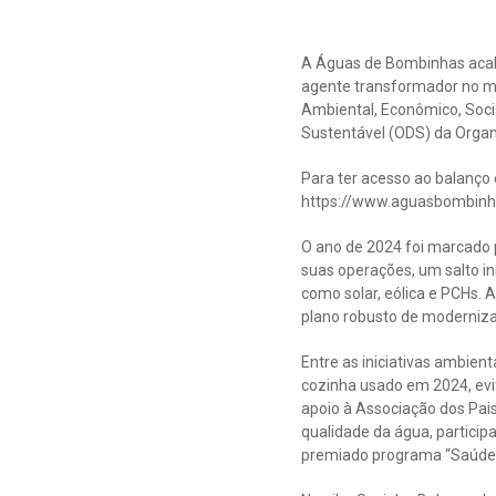
A Águas de Bombinhas acaba
agente transformador no mun
Ambiental, Econômico, Soc
Sustentável (ODS) da Organ
Para ter acesso ao balanço e
https://www.aguasbombinh
O ano de 2024 foi marcado 
suas operações, um salto in
como solar, eólica e PCHs. 
plano robusto de moderniz
Entre as iniciativas ambien
cozinha usado em 2024, evit
apoio à Associação dos Pa
qualidade da água, partici
premiado programa “Saúde 