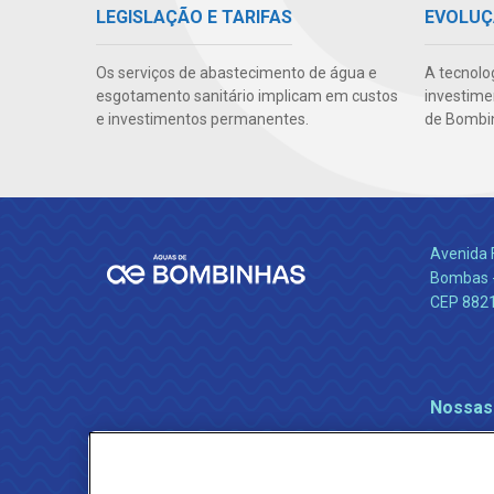
LEGISLAÇÃO E TARIFAS
EVOLUÇ
Os serviços de abastecimento de água e
A tecnolo
esgotamento sanitário implicam em custos
investime
e investimentos permanentes.
de Bombi
Avenida 
Bombas -
CEP 882
Nossas