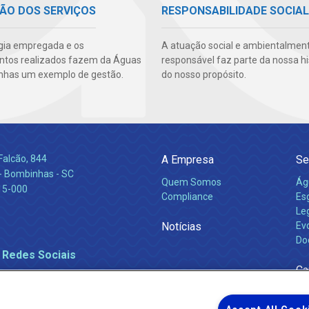
ÃO DOS SERVIÇOS
RESPONSABILIDADE SOCIAL
gia empregada e os
A atuação social e ambientalmen
ntos realizados fazem da Águas
responsável faz parte da nossa hi
nhas um exemplo de gestão.
do nosso propósito.
Falcão, 844
A Empresa
Se
 Bombinhas - SC
Quem Somos
Ág
15-000
Compliance
Es
Leg
Notícias
Ev
Do
 Redes Sociais
Ca