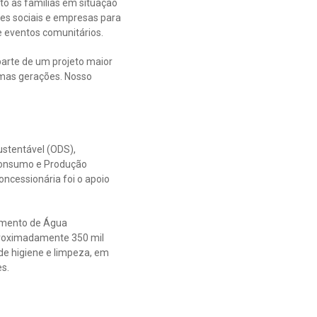
to às famílias em situação
ões sociais e empresas para
 eventos comunitários.
parte de um projeto maior
imas gerações. Nosso
stentável (ODS),
(Consumo e Produção
ncessionária foi o apoio
amento de Água
aproximadamente 350 mil
e higiene e limpeza, em
s.