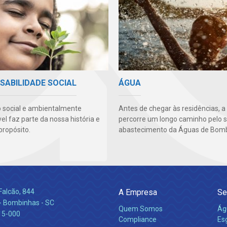
SABILIDADE SOCIAL
ÁGUA
 social e ambientalmente
Antes de chegar às residências, a
l faz parte da nossa história e
percorre um longo caminho pelo 
propósito.
abastecimento da Águas de Bomb
Falcão, 844
A Empresa
Se
 Bombinhas - SC
Quem Somos
Ág
15-000
Compliance
Es