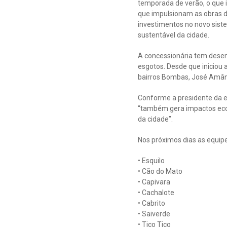
temporada de verão, o que 
que impulsionam as obras d
investimentos no novo sis
sustentável da cidade.
A concessionária tem desen
esgotos. Desde que iniciou 
bairros Bombas, José Amând
Conforme a presidente da 
“também gera impactos econ
da cidade”.
Nos próximos dias as equip
• Esquilo
• Cão do Mato
• Capivara
• Cachalote
• Cabrito
• Saiverde
• Tico Tico