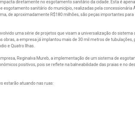
impacta diretamente no esgotamento sanitário da cidade. Esta é apen
e esgotamento sanitário do município, realizadas pela concessionária
tema, de aproximadamente R$180 milhões, são peças importantes para
volvido uma série de projetos que visam a universalização do sistema 
as obras, a empresa já implantou mais de 30 mil metros de tubulações, 
io e Quatro Ilhas.
empresa, Reginalva Mureb, a implementação de um sistema de esgota
ômicos positivos, pois se reflete na balneabilidade das praias e no 
es estarão atuando nas ruas: