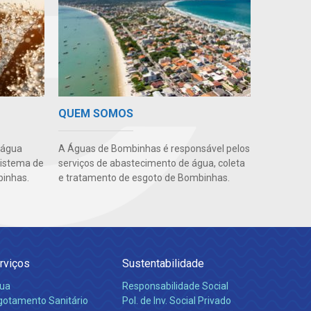
QUEM SOMOS
 água
A Águas de Bombinhas é responsável pelos
sistema de
serviços de abastecimento de água, coleta
inhas.
e tratamento de esgoto de Bombinhas.
rviços
Sustentabilidade
ua
Responsabilidade Social
gotamento Sanitário
Pol. de Inv. Social Privado